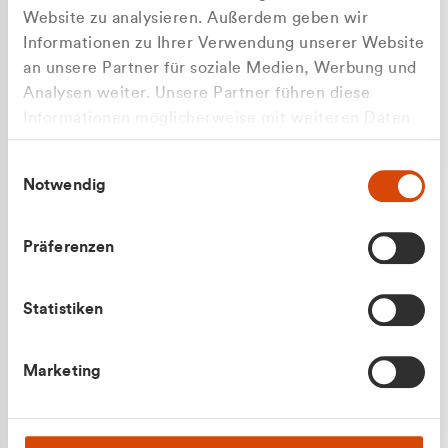
Website zu analysieren. Außerdem geben wir
Informationen zu Ihrer Verwendung unserer Website
an unsere Partner für soziale Medien, Werbung und
Analysen weiter. Unsere Partner führen diese
Apilash Balanesan
Informationen möglicherweise mit weiteren Daten
Vertrieb - Gewerbekunden
Zu welcher Kundengruppe
zusammen, die Sie ihnen bereitgestellt haben oder
0216 237 69050
Einwilligungsauswahl
die sie im Rahmen Ihrer Nutzung der Dienste
gehören Sie?
Notwendig
gesammelt haben.
Privatkunde (inkl. MwSt.)
Präferenzen
Geschäftskunde (exkl. MwSt.)
Statistiken
Julian Marek
Marketing
Vertrieb - Privatkunden
0216 237 69000