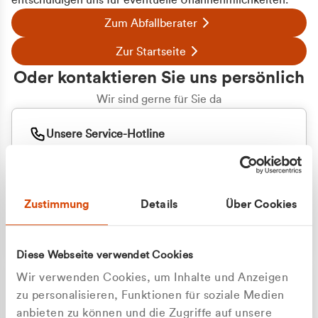
entschuldigen uns für eventuelle Unannehmlichkeiten.
Zum Abfallberater
Zur Startseite
Oder kontaktieren Sie uns persönlich
Wir sind gerne für Sie da
Unsere Service-Hotline
+49 2162 3769000
Mo. - Fr. 08.00 - 16:30 Uhr
Whatsapp
+49 177 8376058
Zustimmung
Details
Über Cookies
Sie benötigen ein individuelles Angebot?
Unverbindliche Anfrage stellen
Diese Webseite verwendet Cookies
Wir verwenden Cookies, um Inhalte und Anzeigen
zu personalisieren, Funktionen für soziale Medien
anbieten zu können und die Zugriffe auf unsere