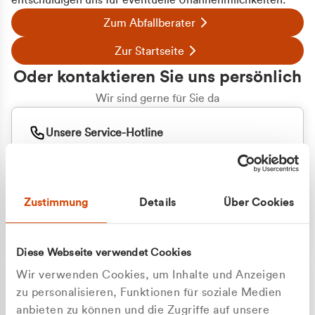
entschuldigen uns für eventuelle Unannehmlichkeiten.
Zum Abfallberater
Zur Startseite
Oder kontaktieren Sie uns persönlich
Wir sind gerne für Sie da
Unsere Service-Hotline
+49 2162 3769000
Mo. - Fr. 08.00 - 16:30 Uhr
Whatsapp
+49 177 8376058
Zustimmung
Details
Über Cookies
Sie benötigen ein individuelles Angebot?
Unverbindliche Anfrage stellen
Diese Webseite verwendet Cookies
Wir verwenden Cookies, um Inhalte und Anzeigen
zu personalisieren, Funktionen für soziale Medien
anbieten zu können und die Zugriffe auf unsere