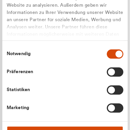
Website zu analysieren. Außerdem geben wir
Informationen zu Ihrer Verwendung unserer Website
an unsere Partner für soziale Medien, Werbung und
Analysen weiter. Unsere Partner führen diese
Apilash Balanesan
Informationen möglicherweise mit weiteren Daten
Vertrieb - Gewerbekunden
Zu welcher Kundengruppe
zusammen, die Sie ihnen bereitgestellt haben oder
0216 237 69050
Einwilligungsauswahl
die sie im Rahmen Ihrer Nutzung der Dienste
gehören Sie?
Notwendig
gesammelt haben.
Privatkunde (inkl. MwSt.)
Präferenzen
Geschäftskunde (exkl. MwSt.)
Statistiken
Julian Marek
Marketing
Vertrieb - Privatkunden
0216 237 69000