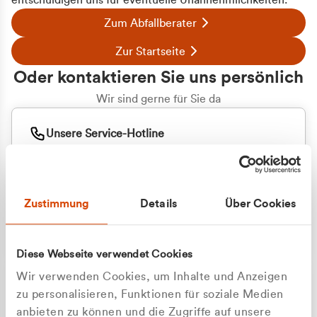
entschuldigen uns für eventuelle Unannehmlichkeiten.
Zum Abfallberater
Zur Startseite
Oder kontaktieren Sie uns persönlich
Wir sind gerne für Sie da
Unsere Service-Hotline
+49 2162 3769000
Mo. - Fr. 08.00 - 16:30 Uhr
Whatsapp
+49 177 8376058
Zustimmung
Details
Über Cookies
Sie benötigen ein individuelles Angebot?
Unverbindliche Anfrage stellen
Diese Webseite verwendet Cookies
Wir verwenden Cookies, um Inhalte und Anzeigen
zu personalisieren, Funktionen für soziale Medien
anbieten zu können und die Zugriffe auf unsere