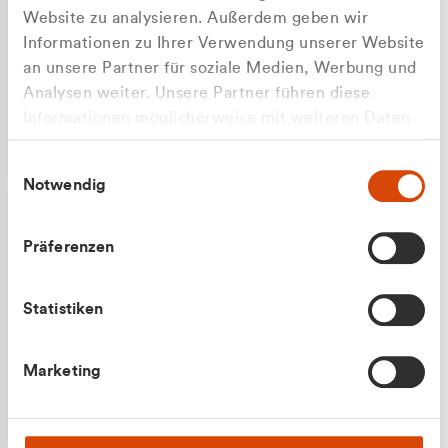
Website zu analysieren. Außerdem geben wir
Informationen zu Ihrer Verwendung unserer Website
an unsere Partner für soziale Medien, Werbung und
Analysen weiter. Unsere Partner führen diese
Apilash Balanesan
Informationen möglicherweise mit weiteren Daten
Vertrieb - Gewerbekunden
Zu welcher Kundengruppe
zusammen, die Sie ihnen bereitgestellt haben oder
0216 237 69050
Einwilligungsauswahl
die sie im Rahmen Ihrer Nutzung der Dienste
gehören Sie?
Notwendig
gesammelt haben.
Privatkunde (inkl. MwSt.)
Präferenzen
Geschäftskunde (exkl. MwSt.)
Statistiken
Julian Marek
Marketing
Vertrieb - Privatkunden
0216 237 69000