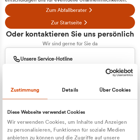
entschuldigen uns für eventuelle Unannehmlichkeiten.
Zum Abfallberater
Zur Startseite
Oder kontaktieren Sie uns persönlich
Wir sind gerne für Sie da
Unsere Service-Hotline
+49 2162 3769000
Mo. - Fr. 08.00 - 16:30 Uhr
Whatsapp
+49 177 8376058
Zustimmung
Details
Über Cookies
Sie benötigen ein individuelles Angebot?
Unverbindliche Anfrage stellen
Diese Webseite verwendet Cookies
Wir verwenden Cookies, um Inhalte und Anzeigen
zu personalisieren, Funktionen für soziale Medien
anbieten zu können und die Zugriffe auf unsere