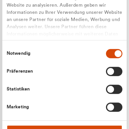
Website zu analysieren. Außerdem geben wir
Informationen zu Ihrer Verwendung unserer Website
an unsere Partner für soziale Medien, Werbung und
Analysen weiter. Unsere Partner führen diese
Apilash Balanesan
Informationen möglicherweise mit weiteren Daten
Vertrieb - Gewerbekunden
zusammen, die Sie ihnen bereitgestellt haben oder
0216 237 69050
Einwilligungsauswahl
die sie im Rahmen Ihrer Nutzung der Dienste
Notwendig
gesammelt haben.
Präferenzen
Statistiken
Julian Marek
Marketing
Vertrieb - Privatkunden
0216 237 69000