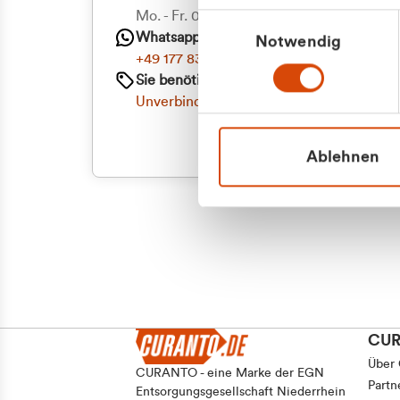
Priva
Mo. - Fr. 08.00 - 16:30 Uhr
Einwilligungsauswahl
Whatsapp
Notwendig
Geschäf
+49 177 8376058
Sie benötigen ein individuelles Angebot?
Unverbindliche Anfrage stellen
Ablehnen
CU
Über
CURANTO - eine Marke der EGN
Partn
Entsorgungsgesellschaft Niederrhein