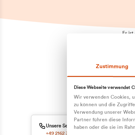
Es is
erneu
Falls
Suppo
Zustimmung
aufge
Unann
Zum
Diese Webseite verwendet C
Z
Oder
Wir verwenden Cookies, um
Kun
zu können und die Zugriff
Verwendung unserer Websi
Partner führen diese Info
ge
Unsere Service-Hotline
haben oder die sie im Ra
+49 2162 3769000