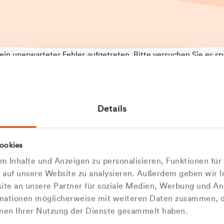
t ein unerwarteter Fehler aufgetreten. Bitte versuchen Sie es sp
t.
 das Problem weiterhin besteht, kontaktieren Sie bitte unseren
rt und geben Sie, falls möglich, weitere Informationen zum
Details
tretenen Fehler an. Wir entschuldigen uns für eventuelle
ehmlichkeiten.
 Abfallberater
Zur Startseite
ookies
u welcher
 kontaktieren Sie uns persö
 Inhalte und Anzeigen zu personalisieren, Funktionen für
dengruppe
e auf unsere Website zu analysieren. Außerdem geben wir I
Wir sind gerne für Sie da
te an unsere Partner für soziale Medien, Werbung und An
rmationen möglicherweise mit weiteren Daten zusammen, di
hören Sie?
hmen Ihrer Nutzung der Dienste gesammelt haben.