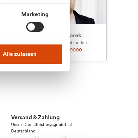
Marketing
an
Julian Marek
nden
Vertrieb - Privatkunden
0216 237 69000
Alle zulassen
Versand & Zahlung
Unser Dienstleistungsgebiet ist
Deutschland.