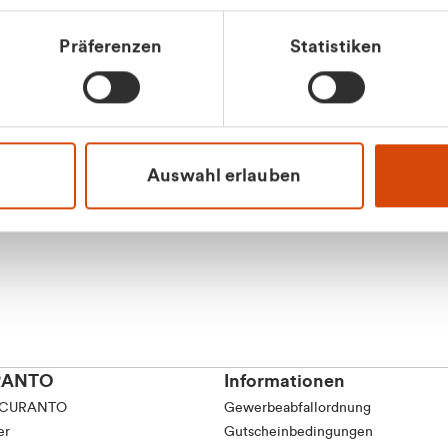
tkunde (inkl. MwSt.)
Präferenzen
Statistiken
tskunde (exkl. MwSt.)
Apilash Balanes
Vertrieb - Gewerbeku
0216 237 69050
Auswahl erlauben
RANTO
Informationen
 CURANTO
Gewerbeabfallordnung
er
Gutscheinbedingungen