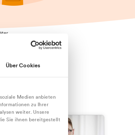
äter
Über Cookies
nlich
 soziale Medien anbieten
nformationen zu Ihrer
alysen weiter. Unsere
e Sie ihnen bereitgestellt