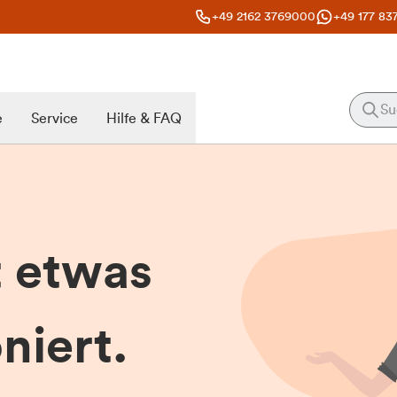
+49 2162 3769000
+49 177 83
e
Service
Hilfe & FAQ
t etwas
niert.