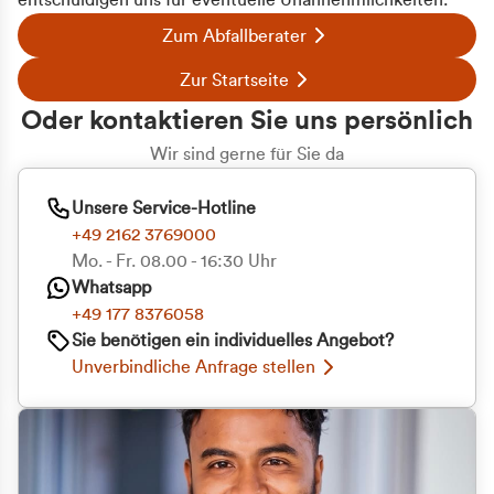
entschuldigen uns für eventuelle Unannehmlichkeiten.
Zum Abfallberater
Zur Startseite
Oder kontaktieren Sie uns persönlich
Wir sind gerne für Sie da
Unsere Service-Hotline
+49 2162 3769000
Mo. - Fr. 08.00 - 16:30 Uhr
Whatsapp
+49 177 8376058
Zustimmung
Details
Über Cookies
Sie benötigen ein individuelles Angebot?
Unverbindliche Anfrage stellen
Diese Webseite verwendet Cookies
Wir verwenden Cookies, um Inhalte und Anzeigen
zu personalisieren, Funktionen für soziale Medien
anbieten zu können und die Zugriffe auf unsere