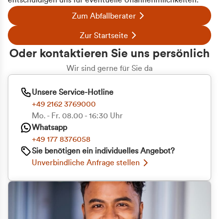
entschuldigen uns für eventuelle Unannehmlichkeiten.
Zum Abfallberater
Zur Startseite
Oder kontaktieren Sie uns persönlich
Wir sind gerne für Sie da
Unsere Service-Hotline
+49 2162 3769000
Mo. - Fr. 08.00 - 16:30 Uhr
Whatsapp
+49 177 8376058
Zustimmung
Details
Über Cookies
Sie benötigen ein individuelles Angebot?
Unverbindliche Anfrage stellen
Diese Webseite verwendet Cookies
Wir verwenden Cookies, um Inhalte und Anzeigen
zu personalisieren, Funktionen für soziale Medien
anbieten zu können und die Zugriffe auf unsere