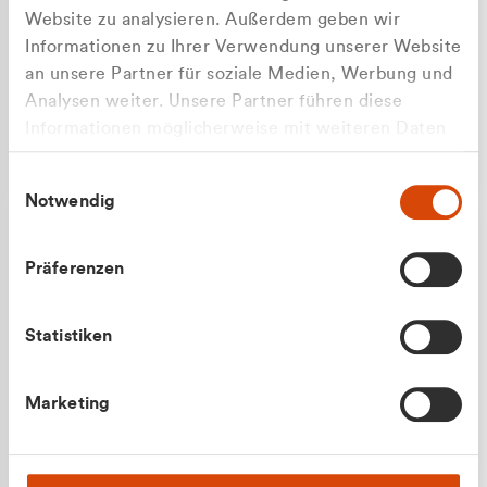
Website zu analysieren. Außerdem geben wir
Informationen zu Ihrer Verwendung unserer Website
an unsere Partner für soziale Medien, Werbung und
Analysen weiter. Unsere Partner führen diese
Apilash Balanesan
Informationen möglicherweise mit weiteren Daten
Vertrieb - Gewerbekunden
zusammen, die Sie ihnen bereitgestellt haben oder
0216 237 69050
Einwilligungsauswahl
die sie im Rahmen Ihrer Nutzung der Dienste
Notwendig
gesammelt haben.
Präferenzen
Statistiken
Julian Marek
Marketing
Vertrieb - Privatkunden
0216 237 69000