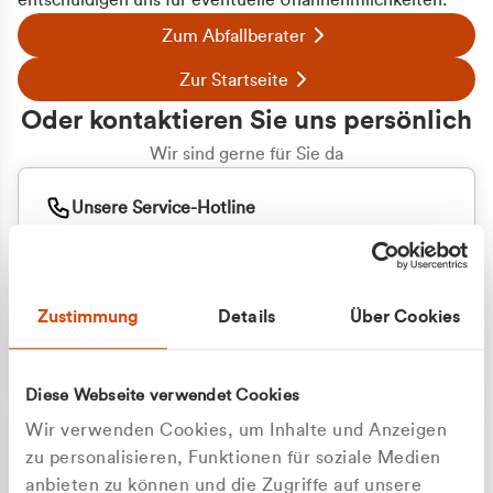
entschuldigen uns für eventuelle Unannehmlichkeiten.
Zum Abfallberater
Zur Startseite
Oder kontaktieren Sie uns persönlich
Wir sind gerne für Sie da
Unsere Service-Hotline
+49 2162 3769000
Mo. - Fr. 08.00 - 16:30 Uhr
Whatsapp
+49 177 8376058
Zustimmung
Details
Über Cookies
Sie benötigen ein individuelles Angebot?
Unverbindliche Anfrage stellen
Diese Webseite verwendet Cookies
Wir verwenden Cookies, um Inhalte und Anzeigen
zu personalisieren, Funktionen für soziale Medien
anbieten zu können und die Zugriffe auf unsere