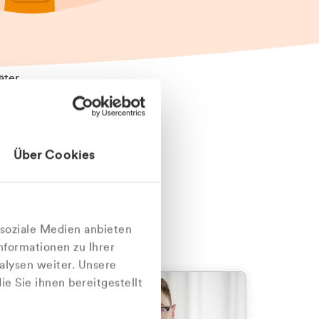
äter
Über Cookies
nlich
 soziale Medien anbieten
nformationen zu Ihrer
alysen weiter. Unsere
e Sie ihnen bereitgestellt