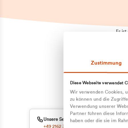
Es is
erneu
Falls
Suppo
Zustimmung
aufge
Unann
Zum
Diese Webseite verwendet C
Z
Oder
Wir verwenden Cookies, um
Kun
zu können und die Zugriff
Verwendung unserer Websi
Partner führen diese Info
ge
Unsere Service-Hotline
haben oder die sie im Ra
+49 2162 3769000