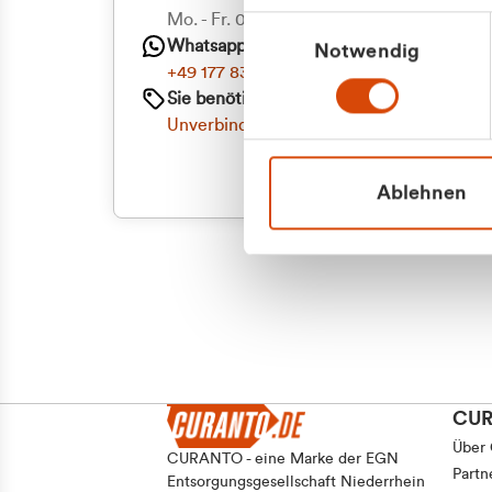
Priva
Mo. - Fr. 08.00 - 16:30 Uhr
Einwilligungsauswahl
Whatsapp
Notwendig
Geschäf
+49 177 8376058
Sie benötigen ein individuelles Angebot?
Unverbindliche Anfrage stellen
Ablehnen
CU
Über
CURANTO - eine Marke der EGN
Partn
Entsorgungsgesellschaft Niederrhein