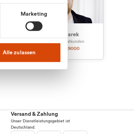
Marketing
an
Julian Marek
nden
Vertrieb - Privatkunden
0216 237 69000
Alle zulassen
Versand & Zahlung
Unser Dienstleistungsgebiet ist
Deutschland.