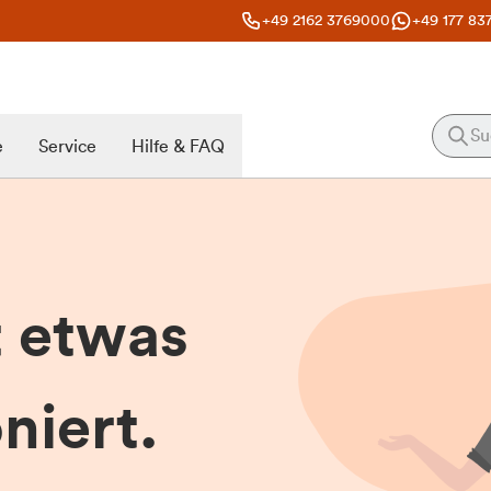
+49 2162 3769000
+49 177 83
e
Service
Hilfe & FAQ
t etwas
niert.