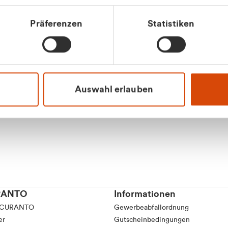
tkunde (inkl. MwSt.)
Präferenzen
Statistiken
tskunde (exkl. MwSt.)
Apilash Balanes
Vertrieb - Gewerbeku
0216 237 69050
Auswahl erlauben
RANTO
Informationen
 CURANTO
Gewerbeabfallordnung
er
Gutscheinbedingungen