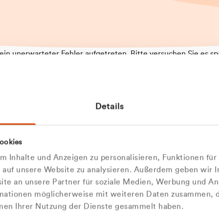
t ein unerwarteter Fehler aufgetreten. Bitte versuchen Sie es sp
t.
 das Problem weiterhin besteht, kontaktieren Sie bitte unseren
rt und geben Sie, falls möglich, weitere Informationen zum
Details
tretenen Fehler an. Wir entschuldigen uns für eventuelle
ehmlichkeiten.
 Abfallberater
Zur Startseite
ookies
u welcher
 kontaktieren Sie uns persö
 Inhalte und Anzeigen zu personalisieren, Funktionen für
dengruppe
e auf unsere Website zu analysieren. Außerdem geben wir I
Wir sind gerne für Sie da
te an unsere Partner für soziale Medien, Werbung und An
rmationen möglicherweise mit weiteren Daten zusammen, di
hören Sie?
hmen Ihrer Nutzung der Dienste gesammelt haben.