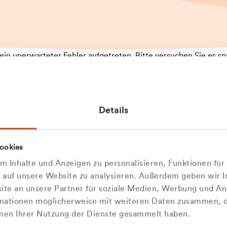
t ein unerwarteter Fehler aufgetreten. Bitte versuchen Sie es sp
t.
 das Problem weiterhin besteht, kontaktieren Sie bitte unseren
rt und geben Sie, falls möglich, weitere Informationen zum
Details
tretenen Fehler an. Wir entschuldigen uns für eventuelle
ehmlichkeiten.
 Abfallberater
Zur Startseite
ookies
u welcher
 kontaktieren Sie uns persö
 Inhalte und Anzeigen zu personalisieren, Funktionen für
dengruppe
e auf unsere Website zu analysieren. Außerdem geben wir I
Wir sind gerne für Sie da
te an unsere Partner für soziale Medien, Werbung und An
rmationen möglicherweise mit weiteren Daten zusammen, di
hören Sie?
hmen Ihrer Nutzung der Dienste gesammelt haben.