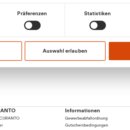
tkunde (inkl. MwSt.)
Präferenzen
Statistiken
tskunde (exkl. MwSt.)
Apilash Balanes
Vertrieb - Gewerbeku
0216 237 69050
Auswahl erlauben
RANTO
Informationen
 CURANTO
Gewerbeabfallordnung
er
Gutscheinbedingungen