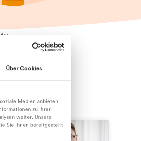
äter
Über Cookies
nlich
 soziale Medien anbieten
nformationen zu Ihrer
alysen weiter. Unsere
e Sie ihnen bereitgestellt