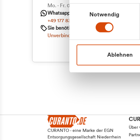
Priva
Mo. - Fr. 08.00 - 16:30 Uhr
Einwilligungsauswahl
Whatsapp
Notwendig
Geschäf
+49 177 8376058
Sie benötigen ein individuelles Angebot?
Unverbindliche Anfrage stellen
Ablehnen
CU
Über
CURANTO - eine Marke der EGN
Partn
Entsorgungsgesellschaft Niederrhein