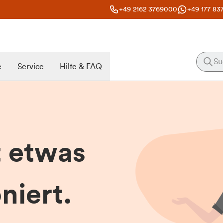
+49 2162 3769000
+49 177 83
e
Service
Hilfe & FAQ
t etwas
niert.