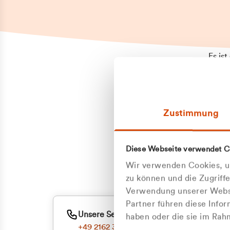
Es is
erneu
Falls
Suppo
Zustimmung
aufge
Unann
Zum
Diese Webseite verwendet C
Z
Oder
Wir verwenden Cookies, um
Kun
zu können und die Zugriff
Verwendung unserer Websi
Partner führen diese Info
ge
Unsere Service-Hotline
haben oder die sie im Ra
+49 2162 3769000