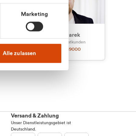
Marketing
an
Julian Marek
nden
Vertrieb - Privatkunden
0216 237 69000
Alle zulassen
Versand & Zahlung
Unser Dienstleistungsgebiet ist
Deutschland.