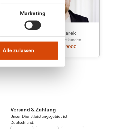
Marketing
an
Julian Marek
nden
Vertrieb - Privatkunden
0216 237 69000
Alle zulassen
Versand & Zahlung
Unser Dienstleistungsgebiet ist
Deutschland.