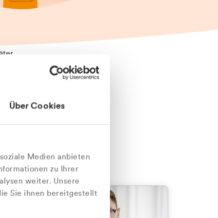
äter
Über Cookies
nlich
 soziale Medien anbieten
nformationen zu Ihrer
alysen weiter. Unsere
e Sie ihnen bereitgestellt