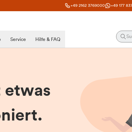
+49 2162 3769000
+49 177 83
e
Service
Hilfe & FAQ
t etwas
niert.