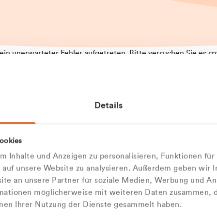
t ein unerwarteter Fehler aufgetreten. Bitte versuchen Sie es sp
t.
 das Problem weiterhin besteht, kontaktieren Sie bitte unseren
rt und geben Sie, falls möglich, weitere Informationen zum
Details
tretenen Fehler an. Wir entschuldigen uns für eventuelle
ehmlichkeiten.
 Abfallberater
Zur Startseite
ookies
u welcher
 kontaktieren Sie uns persö
 Inhalte und Anzeigen zu personalisieren, Funktionen für
dengruppe
e auf unsere Website zu analysieren. Außerdem geben wir I
Wir sind gerne für Sie da
te an unsere Partner für soziale Medien, Werbung und An
rmationen möglicherweise mit weiteren Daten zusammen, di
hören Sie?
hmen Ihrer Nutzung der Dienste gesammelt haben.