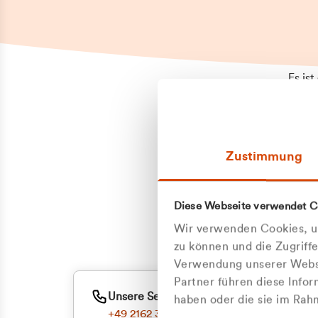
Es is
erneu
Falls
Suppo
Zustimmung
aufge
Unann
Zum
Diese Webseite verwendet C
Z
Oder
Wir verwenden Cookies, um
Kun
zu können und die Zugriff
Verwendung unserer Websi
Partner führen diese Info
ge
Unsere Service-Hotline
haben oder die sie im Ra
+49 2162 3769000