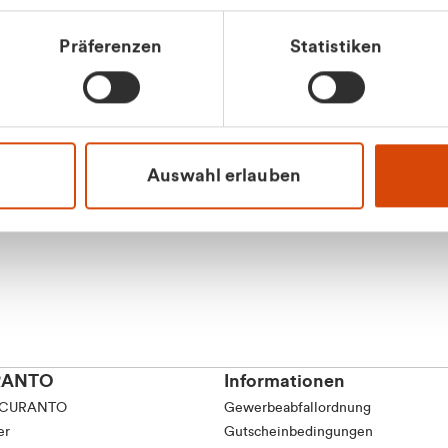
tkunde (inkl. MwSt.)
Präferenzen
Statistiken
tskunde (exkl. MwSt.)
Apilash Balanes
Vertrieb - Gewerbeku
0216 237 69050
Auswahl erlauben
RANTO
Informationen
 CURANTO
Gewerbeabfallordnung
er
Gutscheinbedingungen