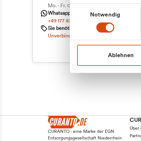
Priva
Mo. - Fr. 08.00 - 16:30 Uhr
Einwilligungsauswahl
Whatsapp
Notwendig
Geschäf
+49 177 8376058
Sie benötigen ein individuelles Angebot?
Unverbindliche Anfrage stellen
Ablehnen
CU
Über
CURANTO - eine Marke der EGN
Partn
Entsorgungsgesellschaft Niederrhein