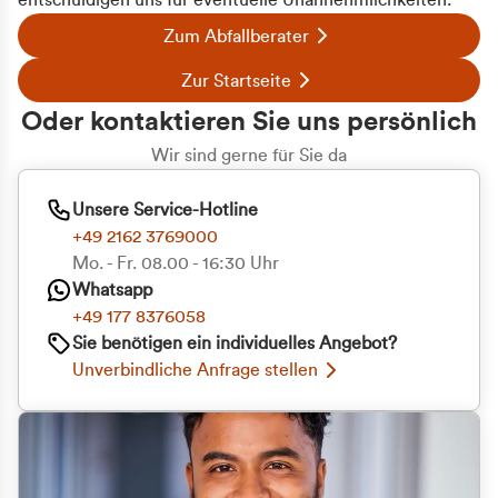
entschuldigen uns für eventuelle Unannehmlichkeiten.
Zum Abfallberater
Zur Startseite
Oder kontaktieren Sie uns persönlich
Wir sind gerne für Sie da
Unsere Service-Hotline
+49 2162 3769000
Mo. - Fr. 08.00 - 16:30 Uhr
Whatsapp
+49 177 8376058
Zustimmung
Details
Über Cookies
Sie benötigen ein individuelles Angebot?
Unverbindliche Anfrage stellen
Diese Webseite verwendet Cookies
Wir verwenden Cookies, um Inhalte und Anzeigen
zu personalisieren, Funktionen für soziale Medien
anbieten zu können und die Zugriffe auf unsere