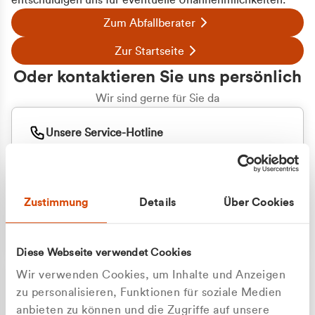
entschuldigen uns für eventuelle Unannehmlichkeiten.
Zum Abfallberater
Zur Startseite
Oder kontaktieren Sie uns persönlich
Wir sind gerne für Sie da
Unsere Service-Hotline
+49 2162 3769000
Mo. - Fr. 08.00 - 16:30 Uhr
Whatsapp
+49 177 8376058
Zustimmung
Details
Über Cookies
Sie benötigen ein individuelles Angebot?
Unverbindliche Anfrage stellen
Diese Webseite verwendet Cookies
Wir verwenden Cookies, um Inhalte und Anzeigen
zu personalisieren, Funktionen für soziale Medien
anbieten zu können und die Zugriffe auf unsere