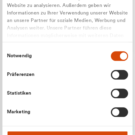
Website zu analysieren. Außerdem geben wir
Informationen zu Ihrer Verwendung unserer Website
an unsere Partner für soziale Medien, Werbung und
Analysen weiter. Unsere Partner führen diese
Apilash Balanesan
Informationen möglicherweise mit weiteren Daten
Vertrieb - Gewerbekunden
zusammen, die Sie ihnen bereitgestellt haben oder
0216 237 69050
Einwilligungsauswahl
die sie im Rahmen Ihrer Nutzung der Dienste
Notwendig
gesammelt haben.
Präferenzen
Statistiken
Julian Marek
Marketing
Vertrieb - Privatkunden
0216 237 69000