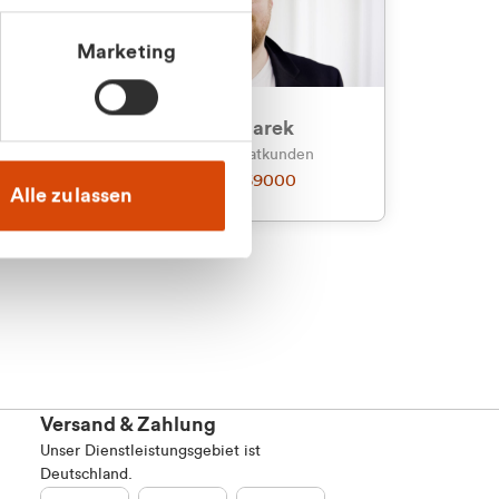
Marketing
an
Julian Marek
nden
Vertrieb - Privatkunden
0216 237 69000
Alle zulassen
Versand & Zahlung
Unser Dienstleistungsgebiet ist
Deutschland.