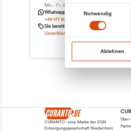
Mo. - Fr. 08.00 - 16:30 Uhr
Einwilligungsauswahl
Whatsapp
Notwendig
+49 177 8376058
Sie benötigen ein individuelles Angebot?
Unverbindliche Anfrage stellen
Ablehnen
CU
Über
CURANTO - eine Marke der EGN
Partn
Entsorgungsgesellschaft Niederrhein