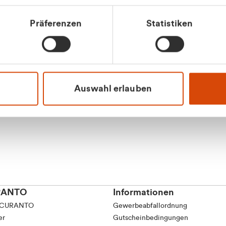
Präferenzen
Statistiken
Apilash Balanes
Vertrieb - Gewerbeku
0216 237 69050
Auswahl erlauben
RANTO
Informationen
 CURANTO
Gewerbeabfallordnung
er
Gutscheinbedingungen