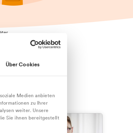
äter
Über Cookies
nlich
 soziale Medien anbieten
nformationen zu Ihrer
alysen weiter. Unsere
e Sie ihnen bereitgestellt