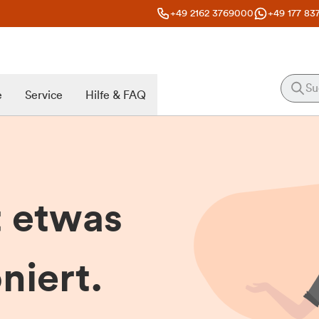
+49 2162 3769000
+49 177 83
e
Service
Hilfe & FAQ
t etwas
niert.