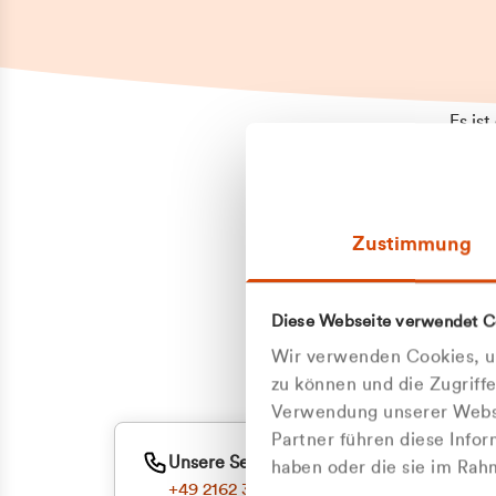
Es is
erneu
Falls
Suppo
Zustimmung
aufge
Unann
Zum
Diese Webseite verwendet C
Oder
Wir verwenden Cookies, um
zu können und die Zugriff
Verwendung unserer Websi
Partner führen diese Info
Unsere Service-Hotline
haben oder die sie im Ra
+49 2162 3769000