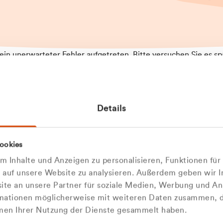
t ein unerwarteter Fehler aufgetreten. Bitte versuchen Sie es sp
t.
 das Problem weiterhin besteht, kontaktieren Sie bitte unseren
rt und geben Sie, falls möglich, weitere Informationen zum
Details
tretenen Fehler an. Wir entschuldigen uns für eventuelle
ehmlichkeiten.
 Abfallberater
Zur Startseite
ookies
 kontaktieren Sie uns persö
 Inhalte und Anzeigen zu personalisieren, Funktionen für
e auf unsere Website zu analysieren. Außerdem geben wir I
Wir sind gerne für Sie da
te an unsere Partner für soziale Medien, Werbung und An
rmationen möglicherweise mit weiteren Daten zusammen, di
hmen Ihrer Nutzung der Dienste gesammelt haben.