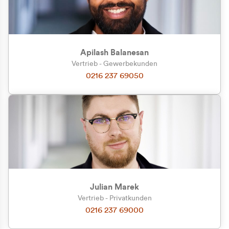
Apilash Balanesan
Vertrieb - Gewerbekunden
Zu welcher Kundengruppe
0216 237 69050
gehören Sie?
Privatkunde (inkl. MwSt.)
Geschäftskunde (exkl. MwSt.)
Julian Marek
Vertrieb - Privatkunden
0216 237 69000