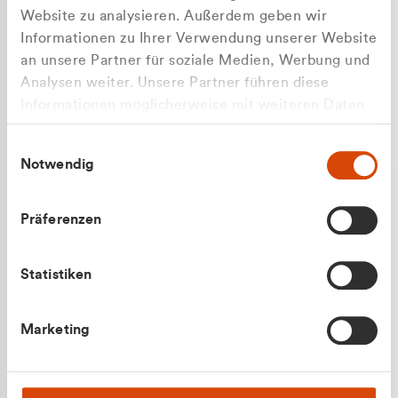
Website zu analysieren. Außerdem geben wir
Informationen zu Ihrer Verwendung unserer Website
an unsere Partner für soziale Medien, Werbung und
Analysen weiter. Unsere Partner führen diese
Apilash Balanesan
Informationen möglicherweise mit weiteren Daten
Vertrieb - Gewerbekunden
Zu welcher Kundengruppe
zusammen, die Sie ihnen bereitgestellt haben oder
0216 237 69050
Einwilligungsauswahl
die sie im Rahmen Ihrer Nutzung der Dienste
gehören Sie?
Notwendig
gesammelt haben.
Privatkunde (inkl. MwSt.)
Präferenzen
Geschäftskunde (exkl. MwSt.)
Statistiken
Julian Marek
Marketing
Vertrieb - Privatkunden
0216 237 69000