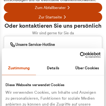
entschuldigen uns für eventuelle Unannehmlichkeiten.
Zum Abfallberater
Zur Startseite
Oder kontaktieren Sie uns persönlich
Wir sind gerne für Sie da
Unsere Service-Hotline
+49 2162 3769000
Mo. - Fr. 08.00 - 16:30 Uhr
Whatsapp
+49 177 8376058
Zustimmung
Details
Über Cookies
Sie benötigen ein individuelles Angebot?
Unverbindliche Anfrage stellen
Diese Webseite verwendet Cookies
Wir verwenden Cookies, um Inhalte und Anzeigen
zu personalisieren, Funktionen für soziale Medien
anbieten zu können und die Zugriffe auf unsere