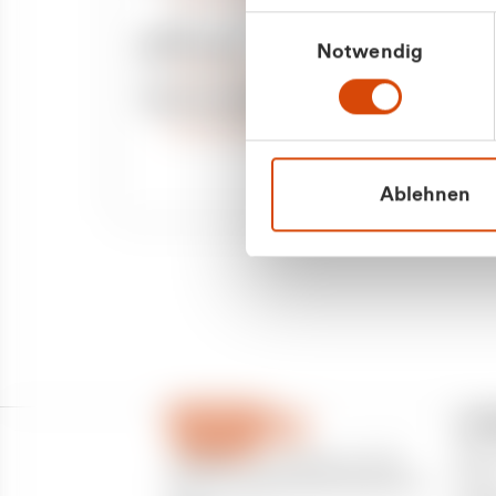
Priva
Mo. - Fr. 08.00 - 16:30 Uhr
Einwilligungsauswahl
Whatsapp
Notwendig
Geschäf
+49 177 8376058
Sie benötigen ein individuelles Angebot?
Unverbindliche Anfrage stellen
Ablehnen
CU
Über
CURANTO - eine Marke der EGN
Partn
Entsorgungsgesellschaft Niederrhein