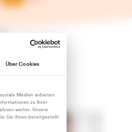
äter
Über Cookies
nlich
 soziale Medien anbieten
nformationen zu Ihrer
alysen weiter. Unsere
e Sie ihnen bereitgestellt