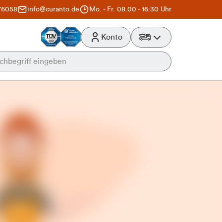
76058
info@curanto.de
Mo. - Fr. 08.00 - 16:30 Uhr
Konto