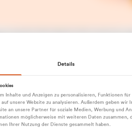
t ein unerwarteter Fehler aufgetreten. Bitte versuchen Sie es sp
t.
 das Problem weiterhin besteht, kontaktieren Sie bitte unseren
rt und geben Sie, falls möglich, weitere Informationen zum
Details
tretenen Fehler an. Wir entschuldigen uns für eventuelle
ehmlichkeiten.
 Abfallberater
Zur Startseite
ookies
u welcher
 kontaktieren Sie uns persö
 Inhalte und Anzeigen zu personalisieren, Funktionen für
dengruppe
e auf unsere Website zu analysieren. Außerdem geben wir I
Wir sind gerne für Sie da
te an unsere Partner für soziale Medien, Werbung und An
rmationen möglicherweise mit weiteren Daten zusammen, di
hören Sie?
hmen Ihrer Nutzung der Dienste gesammelt haben.