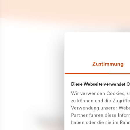
Es is
erneu
Falls
Suppo
Zustimmung
aufge
Unann
Zum
Diese Webseite verwendet C
Z
Oder
Wir verwenden Cookies, um
Kun
zu können und die Zugriff
Verwendung unserer Websi
Partner führen diese Info
ge
Unsere Service-Hotline
haben oder die sie im Ra
+49 2162 3769000