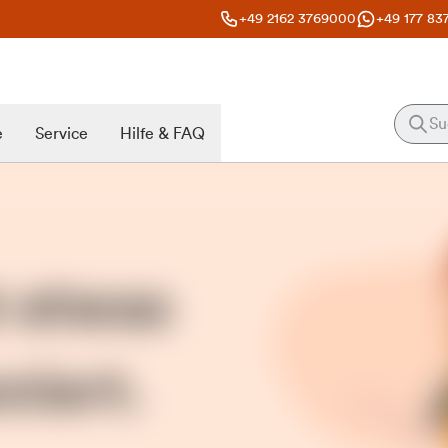
+49 2162 3769000
+49 177 83
e
Service
Hilfe & FAQ
t etwas
niert.