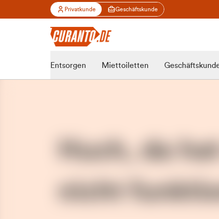
Privatkunde
Geschäftskunde
Entsorgen
Miettoiletten
Geschäftskund
Huch, da ha
nicht funktio