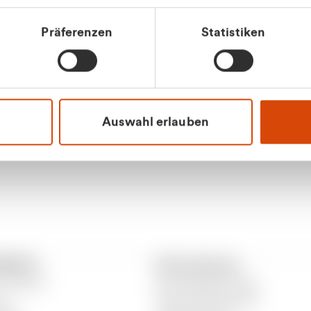
tkunde (inkl. MwSt.)
Präferenzen
Statistiken
tskunde (exkl. MwSt.)
Apilash Balanes
Vertrieb - Gewerbeku
0216 237 69050
Auswahl erlauben
RANTO
Informationen
 CURANTO
Gewerbeabfallordnung
er
Gutscheinbedingungen