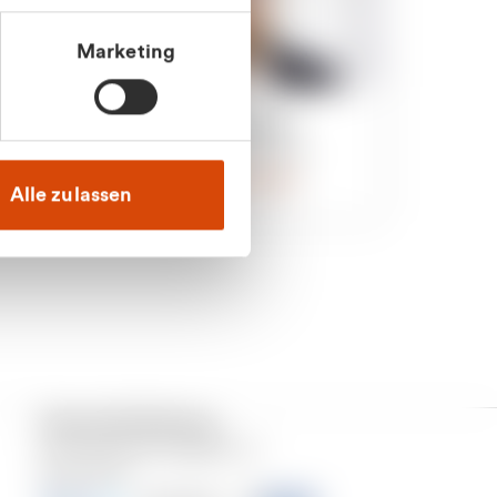
Marketing
an
Julian Marek
nden
Vertrieb - Privatkunden
0216 237 69000
Alle zulassen
Versand & Zahlung
Unser Dienstleistungsgebiet ist
Deutschland.