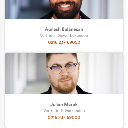
Apilash Balanesan
Vertrieb - Gewerbekunden
Zu welcher Kundengruppe
0216 237 69050
gehören Sie?
Privatkunde (inkl. MwSt.)
Geschäftskunde (exkl. MwSt.)
Julian Marek
Vertrieb - Privatkunden
0216 237 69000