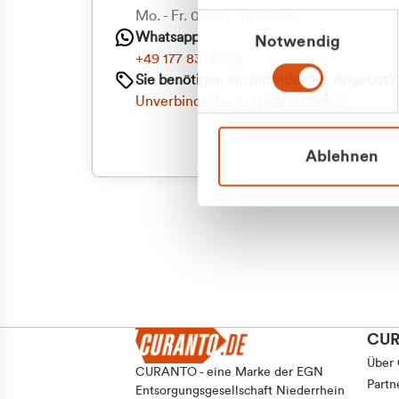
Mo. - Fr. 08.00 - 16:30 Uhr
Einwilligungsauswahl
Whatsapp
Notwendig
+49 177 8376058
Sie benötigen ein individuelles Angebot?
Unverbindliche Anfrage stellen
Ablehnen
CU
Über
CURANTO - eine Marke der EGN
Partn
Entsorgungsgesellschaft Niederrhein