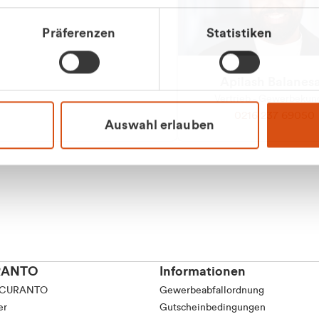
Präferenzen
Statistiken
Apilash Balanes
Vertrieb - Gewerbeku
0216 237 69050
Auswahl erlauben
RANTO
Informationen
 CURANTO
Gewerbeabfallordnung
er
Gutscheinbedingungen