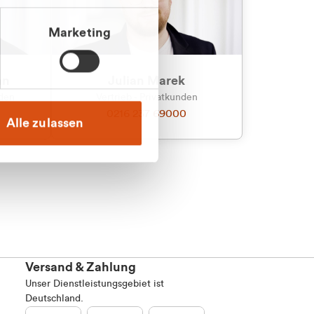
Marketing
an
Julian Marek
nden
Vertrieb - Privatkunden
0216 237 69000
Alle zulassen
Versand & Zahlung
Unser Dienstleistungsgebiet ist
Deutschland.