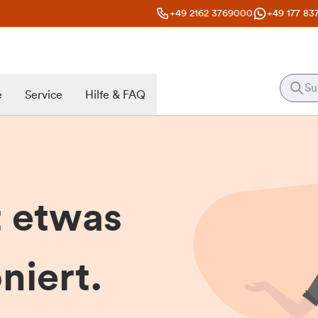
+49 2162 3769000
+49 177 83
e
Service
Hilfe & FAQ
t etwas
niert.