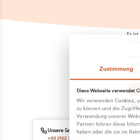
Es is
erneu
Falls
Suppo
Zustimmung
aufge
Unann
Zum
Diese Webseite verwendet C
Oder
Wir verwenden Cookies, um
zu können und die Zugriff
Verwendung unserer Websi
Partner führen diese Info
Unsere Service-Hotline
haben oder die sie im Ra
+49 2162 3769000