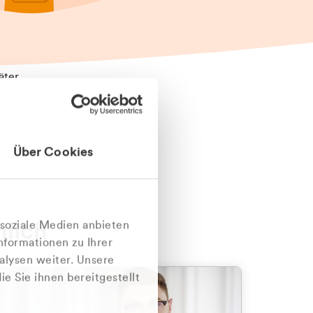
äter
Über Cookies
nlich
 soziale Medien anbieten
nformationen zu Ihrer
alysen weiter. Unsere
e Sie ihnen bereitgestellt