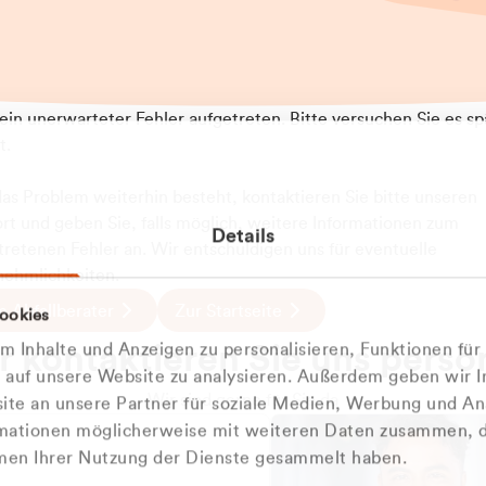
t ein unerwarteter Fehler aufgetreten. Bitte versuchen Sie es sp
t.
 das Problem weiterhin besteht, kontaktieren Sie bitte unseren
rt und geben Sie, falls möglich, weitere Informationen zum
Details
tretenen Fehler an. Wir entschuldigen uns für eventuelle
ehmlichkeiten.
 Abfallberater
Zur Startseite
ookies
 kontaktieren Sie uns persö
 Inhalte und Anzeigen zu personalisieren, Funktionen für
e auf unsere Website zu analysieren. Außerdem geben wir I
Wir sind gerne für Sie da
te an unsere Partner für soziale Medien, Werbung und An
rmationen möglicherweise mit weiteren Daten zusammen, di
hmen Ihrer Nutzung der Dienste gesammelt haben.