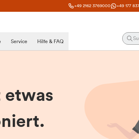
+49 2162 3769000
+49 177 83
e
Service
Hilfe & FAQ
t etwas
niert.