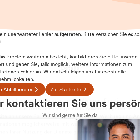
t ein unerwarteter Fehler aufgetreten. Bitte versuchen Sie es sp
t.
 das Problem weiterhin besteht, kontaktieren Sie bitte unseren
rt und geben Sie, falls möglich, weitere Informationen zum
Details
tretenen Fehler an. Wir entschuldigen uns für eventuelle
ehmlichkeiten.
 Abfallberater
Zur Startseite
ookies
u welcher
 kontaktieren Sie uns persö
 Inhalte und Anzeigen zu personalisieren, Funktionen für
dengruppe
e auf unsere Website zu analysieren. Außerdem geben wir I
Wir sind gerne für Sie da
te an unsere Partner für soziale Medien, Werbung und An
rmationen möglicherweise mit weiteren Daten zusammen, di
hören Sie?
hmen Ihrer Nutzung der Dienste gesammelt haben.