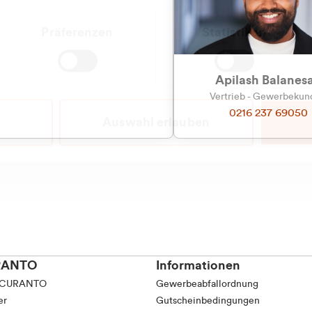
tkunde (inkl. MwSt.)
Präferenzen
Statistiken
tskunde (exkl. MwSt.)
Apilash Balanes
Vertrieb - Gewerbeku
0216 237 69050
Auswahl erlauben
RANTO
Informationen
 CURANTO
Gewerbeabfallordnung
er
Gutscheinbedingungen