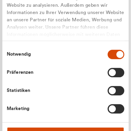
Website zu analysieren. Außerdem geben wir
Informationen zu Ihrer Verwendung unserer Website
an unsere Partner für soziale Medien, Werbung und
Analysen weiter. Unsere Partner führen diese
Apilash Balanesan
Informationen möglicherweise mit weiteren Daten
Vertrieb - Gewerbekunden
Zu welcher Kundengruppe
zusammen, die Sie ihnen bereitgestellt haben oder
0216 237 69050
Einwilligungsauswahl
die sie im Rahmen Ihrer Nutzung der Dienste
gehören Sie?
Notwendig
gesammelt haben.
Privatkunde (inkl. MwSt.)
Präferenzen
Geschäftskunde (exkl. MwSt.)
Statistiken
Julian Marek
Marketing
Vertrieb - Privatkunden
0216 237 69000