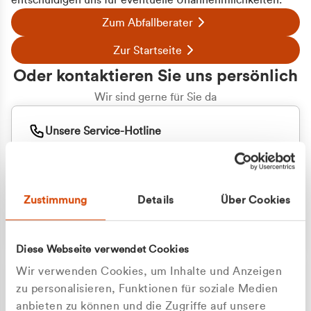
entschuldigen uns für eventuelle Unannehmlichkeiten.
Zum Abfallberater
Zur Startseite
Oder kontaktieren Sie uns persönlich
Wir sind gerne für Sie da
Unsere Service-Hotline
+49 2162 3769000
Mo. - Fr. 08.00 - 16:30 Uhr
Whatsapp
+49 177 8376058
Zustimmung
Details
Über Cookies
Sie benötigen ein individuelles Angebot?
Unverbindliche Anfrage stellen
Diese Webseite verwendet Cookies
Wir verwenden Cookies, um Inhalte und Anzeigen
zu personalisieren, Funktionen für soziale Medien
anbieten zu können und die Zugriffe auf unsere