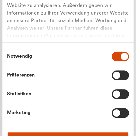
Website zu analysieren. Außerdem geben wir
Informationen zu Ihrer Verwendung unserer Website
an unsere Partner für soziale Medien, Werbung und
Analysen weiter. Unsere Partner führen diese
Apilash Balanesan
Informationen möglicherweise mit weiteren Daten
Vertrieb - Gewerbekunden
zusammen, die Sie ihnen bereitgestellt haben oder
0216 237 69050
Einwilligungsauswahl
die sie im Rahmen Ihrer Nutzung der Dienste
Notwendig
gesammelt haben.
Präferenzen
Statistiken
Julian Marek
Marketing
Vertrieb - Privatkunden
0216 237 69000