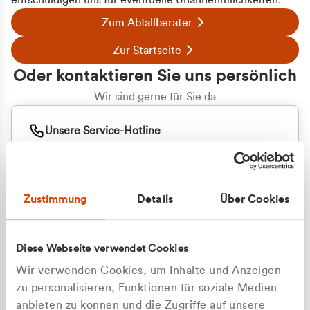
entschuldigen uns für eventuelle Unannehmlichkeiten.
Zum Abfallberater
Zur Startseite
Oder kontaktieren Sie uns persönlich
Wir sind gerne für Sie da
Unsere Service-Hotline
+49 2162 3769000
Mo. - Fr. 08.00 - 16:30 Uhr
Whatsapp
+49 177 8376058
Zustimmung
Details
Über Cookies
Sie benötigen ein individuelles Angebot?
Unverbindliche Anfrage stellen
Diese Webseite verwendet Cookies
Wir verwenden Cookies, um Inhalte und Anzeigen
zu personalisieren, Funktionen für soziale Medien
anbieten zu können und die Zugriffe auf unsere