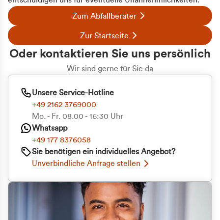
entschuldigen uns für eventuelle Unannehmlichkeiten.
Zum Abfallberater
Zur Startseite
Oder kontaktieren Sie uns persönlich
Wir sind gerne für Sie da
Unsere Service-Hotline
+49 2162 3769000
Mo. - Fr. 08.00 - 16:30 Uhr
Whatsapp
+49 177 8376058
Zustimmung
Details
Über Cookies
Sie benötigen ein individuelles Angebot?
Unverbindliche Anfrage stellen
Diese Webseite verwendet Cookies
Wir verwenden Cookies, um Inhalte und Anzeigen
zu personalisieren, Funktionen für soziale Medien
anbieten zu können und die Zugriffe auf unsere