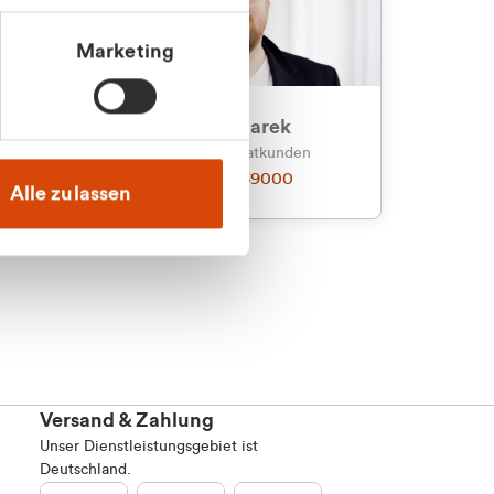
Marketing
an
Julian Marek
nden
Vertrieb - Privatkunden
0216 237 69000
Alle zulassen
Versand & Zahlung
Unser Dienstleistungsgebiet ist
Deutschland.