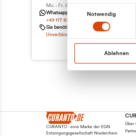
Mo. - Fr. 08.00 - 16:30 Uhr
Einwilligungsauswahl
Whatsapp
Notwendig
+49 177 8376058
Sie benötigen ein individuelles Angebot?
Unverbindliche Anfrage stellen
Ablehnen
CU
Über
CURANTO - eine Marke der EGN
Partn
Entsorgungsgesellschaft Niederrhein