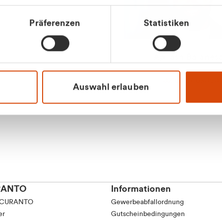
tkunde (inkl. MwSt.)
Präferenzen
Statistiken
tskunde (exkl. MwSt.)
Apilash Balanes
Vertrieb - Gewerbeku
0216 237 69050
Auswahl erlauben
RANTO
Informationen
 CURANTO
Gewerbeabfallordnung
er
Gutscheinbedingungen