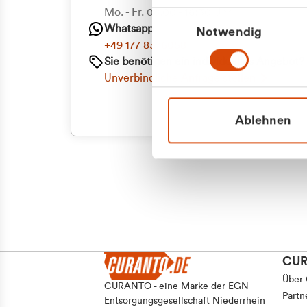
Priva
Mo. - Fr. 08.00 - 16:30 Uhr
Einwilligungsauswahl
Whatsapp
Notwendig
Geschäf
+49 177 8376058
Sie benötigen ein individuelles Angebot?
Unverbindliche Anfrage stellen
Ablehnen
CU
Über
CURANTO - eine Marke der EGN
Partn
Entsorgungsgesellschaft Niederrhein