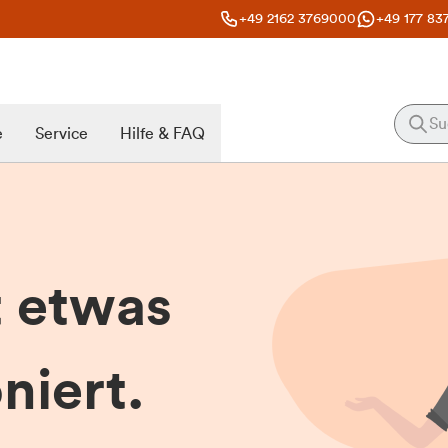
+49 2162 3769000
+49 177 83
e
Service
Hilfe & FAQ
t etwas
niert.