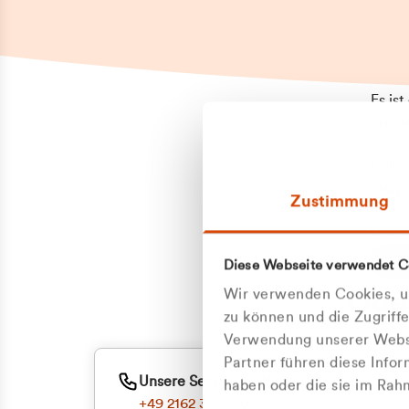
Es is
erneu
Falls
Suppo
Zustimmung
aufge
Unann
Zum
Diese Webseite verwendet C
Z
Oder
Wir verwenden Cookies, um
Kun
zu können und die Zugriff
Verwendung unserer Websi
Partner führen diese Info
ge
Unsere Service-Hotline
haben oder die sie im Ra
+49 2162 3769000