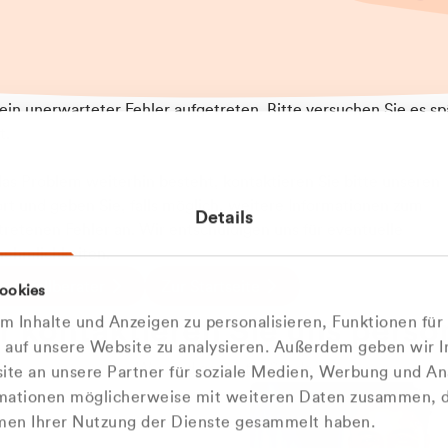
t ein unerwarteter Fehler aufgetreten. Bitte versuchen Sie es sp
t.
 das Problem weiterhin besteht, kontaktieren Sie bitte unseren
rt und geben Sie, falls möglich, weitere Informationen zum
Details
tretenen Fehler an. Wir entschuldigen uns für eventuelle
ehmlichkeiten.
 Abfallberater
Zur Startseite
ookies
u welcher
 kontaktieren Sie uns persö
 Inhalte und Anzeigen zu personalisieren, Funktionen für
dengruppe
e auf unsere Website zu analysieren. Außerdem geben wir I
Wir sind gerne für Sie da
te an unsere Partner für soziale Medien, Werbung und An
rmationen möglicherweise mit weiteren Daten zusammen, di
hören Sie?
hmen Ihrer Nutzung der Dienste gesammelt haben.