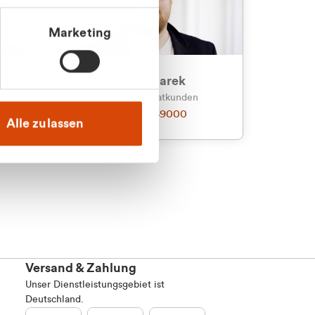
Marketing
an
Julian Marek
nden
Vertrieb - Privatkunden
0216 237 69000
Alle zulassen
Versand & Zahlung
Unser Dienstleistungsgebiet ist
Deutschland.