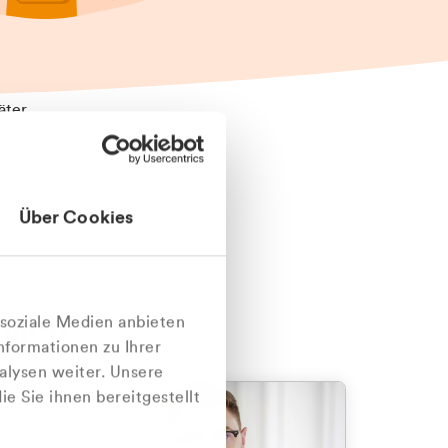
äter
Über Cookies
nlich
 soziale Medien anbieten
nformationen zu Ihrer
alysen weiter. Unsere
e Sie ihnen bereitgestellt