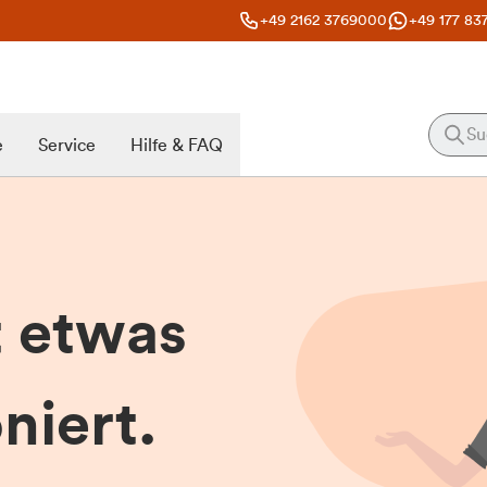
+49 2162 3769000
+49 177 83
e
Service
Hilfe & FAQ
t etwas
niert.