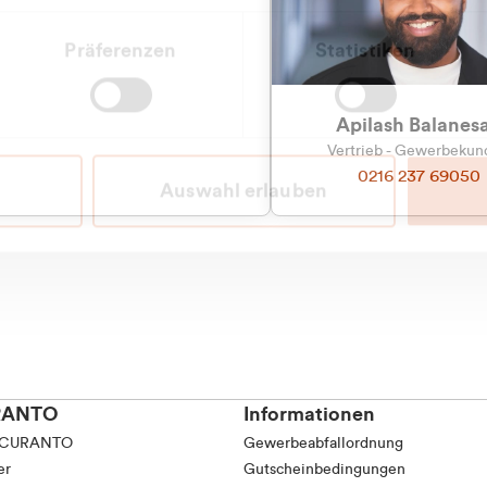
Präferenzen
Statistiken
Apilash Balanes
Vertrieb - Gewerbeku
0216 237 69050
Auswahl erlauben
RANTO
Informationen
 CURANTO
Gewerbeabfallordnung
er
Gutscheinbedingungen