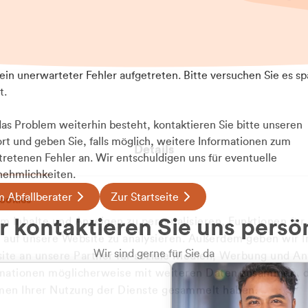
t ein unerwarteter Fehler aufgetreten. Bitte versuchen Sie es sp
t.
 das Problem weiterhin besteht, kontaktieren Sie bitte unseren
rt und geben Sie, falls möglich, weitere Informationen zum
Details
tretenen Fehler an. Wir entschuldigen uns für eventuelle
ehmlichkeiten.
 Abfallberater
Zur Startseite
ookies
 kontaktieren Sie uns persö
 Inhalte und Anzeigen zu personalisieren, Funktionen für
e auf unsere Website zu analysieren. Außerdem geben wir I
Wir sind gerne für Sie da
te an unsere Partner für soziale Medien, Werbung und An
rmationen möglicherweise mit weiteren Daten zusammen, di
hmen Ihrer Nutzung der Dienste gesammelt haben.