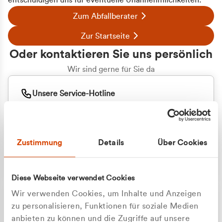
entschuldigen uns für eventuelle Unannehmlichkeiten.
Zum Abfallberater
Zur Startseite
Oder kontaktieren Sie uns persönlich
Wir sind gerne für Sie da
Unsere Service-Hotline
+49 2162 3769000
Mo. - Fr. 08.00 - 16:30 Uhr
Whatsapp
+49 177 8376058
Zustimmung
Details
Über Cookies
Sie benötigen ein individuelles Angebot?
Unverbindliche Anfrage stellen
Diese Webseite verwendet Cookies
Wir verwenden Cookies, um Inhalte und Anzeigen
zu personalisieren, Funktionen für soziale Medien
anbieten zu können und die Zugriffe auf unsere