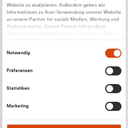
Website zu analysieren. Außerdem geben wir
Informationen zu Ihrer Verwendung unserer Website
an unsere Partner für soziale Medien, Werbung und
Analysen weiter. Unsere Partner führen diese
Apilash Balanesan
Informationen möglicherweise mit weiteren Daten
Vertrieb - Gewerbekunden
Zu welcher Kundengruppe
zusammen, die Sie ihnen bereitgestellt haben oder
0216 237 69050
Einwilligungsauswahl
die sie im Rahmen Ihrer Nutzung der Dienste
gehören Sie?
Notwendig
gesammelt haben.
Privatkunde (inkl. MwSt.)
Präferenzen
Geschäftskunde (exkl. MwSt.)
Statistiken
Julian Marek
Marketing
Vertrieb - Privatkunden
0216 237 69000