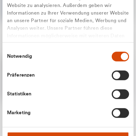
Website zu analysieren. Außerdem geben wir
Informationen zu Ihrer Verwendung unserer Website
an unsere Partner für soziale Medien, Werbung und
Analysen weiter. Unsere Partner führen diese
Apilash Balanesan
Informationen möglicherweise mit weiteren Daten
Vertrieb - Gewerbekunden
Zu welcher Kundengruppe
zusammen, die Sie ihnen bereitgestellt haben oder
0216 237 69050
Einwilligungsauswahl
die sie im Rahmen Ihrer Nutzung der Dienste
gehören Sie?
Notwendig
gesammelt haben.
Privatkunde (inkl. MwSt.)
Präferenzen
Geschäftskunde (exkl. MwSt.)
Statistiken
Julian Marek
Marketing
Vertrieb - Privatkunden
0216 237 69000