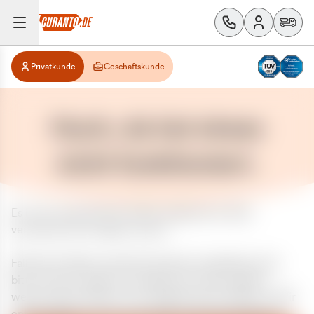
Privatkunde
Geschäftskunde
Huch, da hat etwas
nicht funktioniert.
Es ist ein unerwarteter Fehler aufgetreten. Bitte
versuchen Sie es später erneut.
Falls das Problem weiterhin besteht, kontaktieren Sie
bitte unseren Support und geben Sie, falls möglich,
weitere Informationen zum aufgetretenen Fehler an. Wir