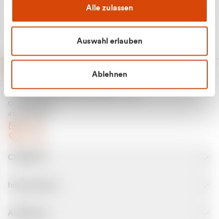
Alle zulassen
Auswahl erlauben
Ablehnen
CURANTO - eine Marke der EGN
Entsorgungsgesellschaft Niederrhein mbH
Greefsallee 1-5
41747 Viersen
E-Mail
Kontakt
CURANTO
Informationen
Abfallarten