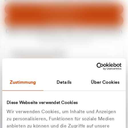
entschuldigen uns für eventuelle Unannehmlichkeiten.
Zum Abfallberater
Zur Startseite
Oder kontaktieren Sie uns persönlich
Wir sind gerne für Sie da
Unsere Service-Hotline
+49 2162 3769000
Mo. - Fr. 08.00 - 16:30 Uhr
Whatsapp
+49 177 8376058
Zustimmung
Details
Über Cookies
Sie benötigen ein individuelles Angebot?
Unverbindliche Anfrage stellen
Diese Webseite verwendet Cookies
Wir verwenden Cookies, um Inhalte und Anzeigen
zu personalisieren, Funktionen für soziale Medien
anbieten zu können und die Zugriffe auf unsere