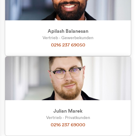
Apilash Balanesan
Vertrieb - Gewerbekunden
Zu welcher Kundengruppe
0216 237 69050
gehören Sie?
Privatkunde (inkl. MwSt.)
Geschäftskunde (exkl. MwSt.)
Julian Marek
Vertrieb - Privatkunden
0216 237 69000