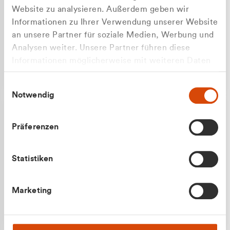
Website zu analysieren. Außerdem geben wir
Informationen zu Ihrer Verwendung unserer Website
an unsere Partner für soziale Medien, Werbung und
Analysen weiter. Unsere Partner führen diese
Apilash Balanesan
Informationen möglicherweise mit weiteren Daten
Vertrieb - Gewerbekunden
zusammen, die Sie ihnen bereitgestellt haben oder
0216 237 69050
Einwilligungsauswahl
die sie im Rahmen Ihrer Nutzung der Dienste
Notwendig
gesammelt haben.
Präferenzen
Statistiken
Julian Marek
Marketing
Vertrieb - Privatkunden
0216 237 69000