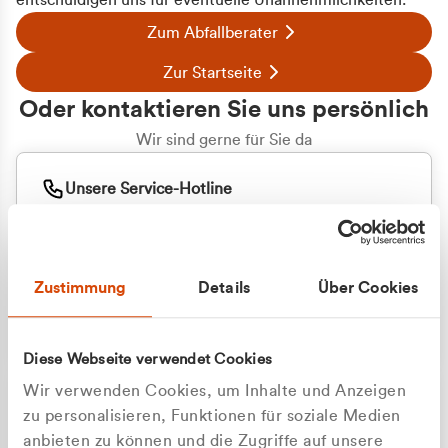
entschuldigen uns für eventuelle Unannehmlichkeiten.
Zum Abfallberater
Zur Startseite
Oder kontaktieren Sie uns persönlich
Wir sind gerne für Sie da
Unsere Service-Hotline
+49 2162 3769000
Mo. - Fr. 08.00 - 16:30 Uhr
Whatsapp
+49 177 8376058
Zustimmung
Details
Über Cookies
Sie benötigen ein individuelles Angebot?
Unverbindliche Anfrage stellen
Diese Webseite verwendet Cookies
Wir verwenden Cookies, um Inhalte und Anzeigen
zu personalisieren, Funktionen für soziale Medien
anbieten zu können und die Zugriffe auf unsere