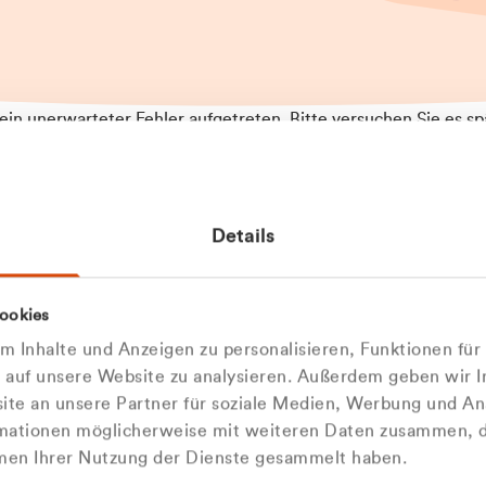
t ein unerwarteter Fehler aufgetreten. Bitte versuchen Sie es sp
t.
 das Problem weiterhin besteht, kontaktieren Sie bitte unseren
rt und geben Sie, falls möglich, weitere Informationen zum
Details
tretenen Fehler an. Wir entschuldigen uns für eventuelle
ehmlichkeiten.
 Abfallberater
Zur Startseite
ookies
u welcher
 kontaktieren Sie uns persö
 Inhalte und Anzeigen zu personalisieren, Funktionen für
dengruppe
e auf unsere Website zu analysieren. Außerdem geben wir I
Wir sind gerne für Sie da
te an unsere Partner für soziale Medien, Werbung und An
rmationen möglicherweise mit weiteren Daten zusammen, di
hören Sie?
hmen Ihrer Nutzung der Dienste gesammelt haben.