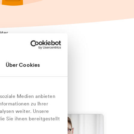
äter
Über Cookies
nlich
 soziale Medien anbieten
nformationen zu Ihrer
alysen weiter. Unsere
e Sie ihnen bereitgestellt