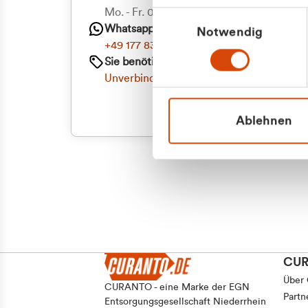
Priva
Mo. - Fr. 08.00 - 16:30 Uhr
Einwilligungsauswahl
Whatsapp
Notwendig
Geschäf
+49 177 8376058
Sie benötigen ein individuelles Angebot?
Unverbindliche Anfrage stellen
Ablehnen
CU
Über
CURANTO - eine Marke der EGN
Partn
Entsorgungsgesellschaft Niederrhein