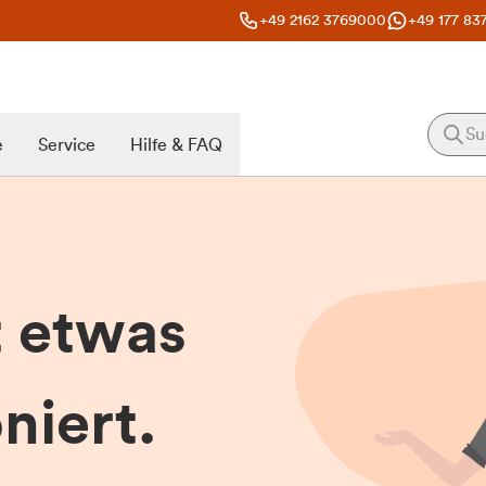
+49 2162 3769000
+49 177 83
e
Service
Hilfe & FAQ
t etwas
niert.