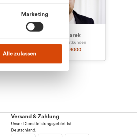
Marketing
an
Julian Marek
nden
Vertrieb - Privatkunden
0216 237 69000
Alle zulassen
Versand & Zahlung
Unser Dienstleistungsgebiet ist
Deutschland.