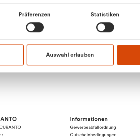
tkunde (inkl. MwSt.)
Präferenzen
Statistiken
tskunde (exkl. MwSt.)
Apilash Balanes
Vertrieb - Gewerbeku
0216 237 69050
Auswahl erlauben
RANTO
Informationen
 CURANTO
Gewerbeabfallordnung
er
Gutscheinbedingungen