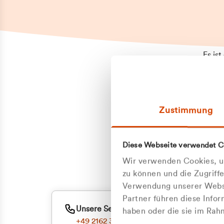
Es is
erneu
Falls
Suppo
Zustimmung
aufge
Unann
Zum
Diese Webseite verwendet C
Z
Oder
Wir verwenden Cookies, um
Kun
zu können und die Zugriff
Verwendung unserer Websi
Partner führen diese Info
ge
Unsere Service-Hotline
haben oder die sie im Ra
+49 2162 3769000