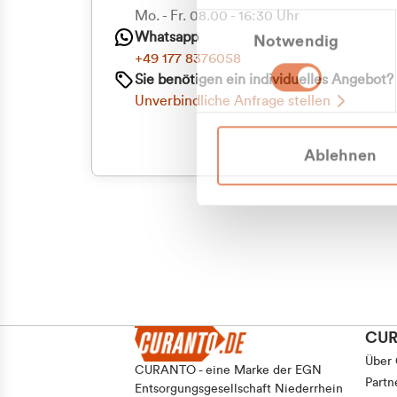
Priva
Mo. - Fr. 08.00 - 16:30 Uhr
Einwilligungsauswahl
Whatsapp
Notwendig
Geschäf
+49 177 8376058
Sie benötigen ein individuelles Angebot?
Unverbindliche Anfrage stellen
Ablehnen
CU
Über
CURANTO - eine Marke der EGN
Partn
Entsorgungsgesellschaft Niederrhein