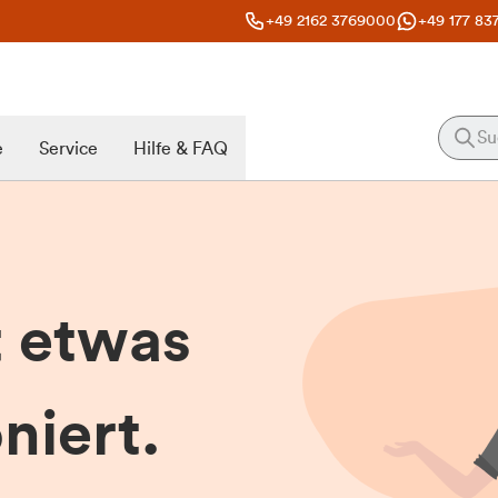
+49 2162 3769000
+49 177 83
e
Service
Hilfe & FAQ
t etwas
niert.