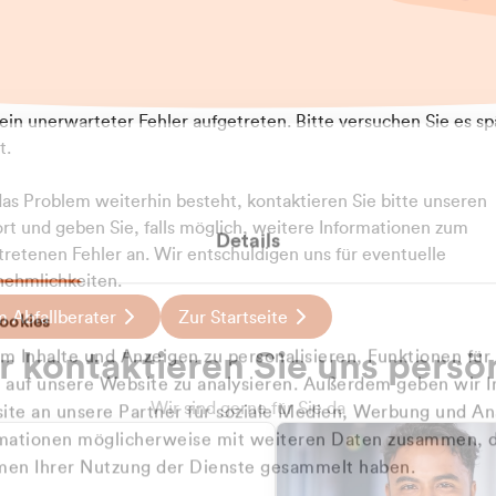
t ein unerwarteter Fehler aufgetreten. Bitte versuchen Sie es sp
t.
 das Problem weiterhin besteht, kontaktieren Sie bitte unseren
rt und geben Sie, falls möglich, weitere Informationen zum
Details
tretenen Fehler an. Wir entschuldigen uns für eventuelle
ehmlichkeiten.
 Abfallberater
Zur Startseite
ookies
u welcher
 kontaktieren Sie uns persö
 Inhalte und Anzeigen zu personalisieren, Funktionen für
dengruppe
e auf unsere Website zu analysieren. Außerdem geben wir I
Wir sind gerne für Sie da
te an unsere Partner für soziale Medien, Werbung und An
rmationen möglicherweise mit weiteren Daten zusammen, di
hören Sie?
hmen Ihrer Nutzung der Dienste gesammelt haben.