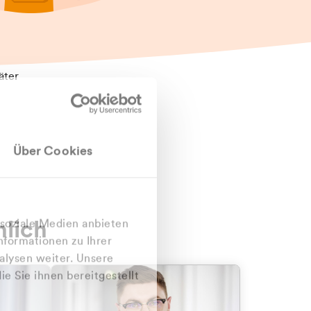
äter
Über Cookies
nlich
 soziale Medien anbieten
nformationen zu Ihrer
alysen weiter. Unsere
e Sie ihnen bereitgestellt