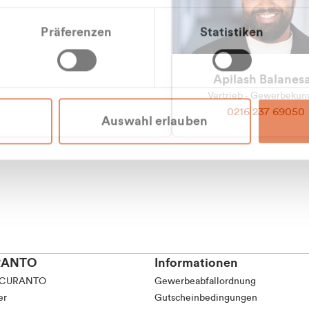
tkunde (inkl. MwSt.)
Präferenzen
Statistiken
tskunde (exkl. MwSt.)
Apilash Balanes
Vertrieb - Gewerbeku
0216 237 69050
Auswahl erlauben
RANTO
Informationen
 CURANTO
Gewerbeabfallordnung
er
Gutscheinbedingungen