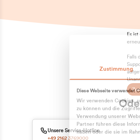
Es is
erneu
Falls
Suppo
Zustimmung
aufge
Unann
Zum
Diese Webseite verwendet C
Z
Oder
Wir verwenden Cookies, um
Kun
zu können und die Zugriff
Verwendung unserer Websi
Partner führen diese Info
ge
Unsere Service-Hotline
haben oder die sie im Ra
+49 2162 3769000