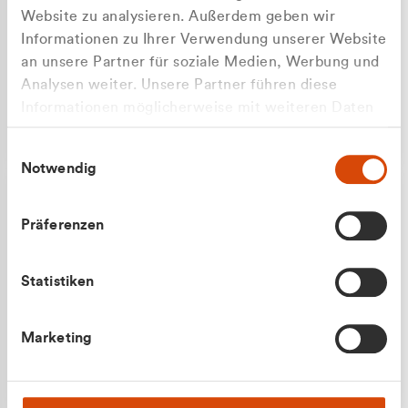
Website zu analysieren. Außerdem geben wir
Informationen zu Ihrer Verwendung unserer Website
an unsere Partner für soziale Medien, Werbung und
Analysen weiter. Unsere Partner führen diese
Apilash Balanesan
Informationen möglicherweise mit weiteren Daten
Vertrieb - Gewerbekunden
zusammen, die Sie ihnen bereitgestellt haben oder
0216 237 69050
Einwilligungsauswahl
die sie im Rahmen Ihrer Nutzung der Dienste
Notwendig
gesammelt haben.
Präferenzen
Statistiken
Julian Marek
Marketing
Vertrieb - Privatkunden
0216 237 69000