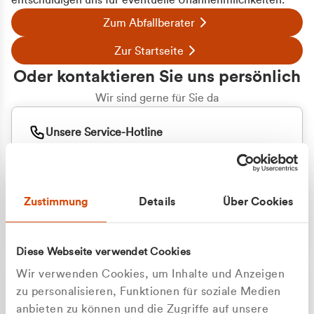
entschuldigen uns für eventuelle Unannehmlichkeiten.
Zum Abfallberater
Zur Startseite
Oder kontaktieren Sie uns persönlich
Wir sind gerne für Sie da
Unsere Service-Hotline
+49 2162 3769000
Mo. - Fr. 08.00 - 16:30 Uhr
Whatsapp
+49 177 8376058
Zustimmung
Details
Über Cookies
Sie benötigen ein individuelles Angebot?
Unverbindliche Anfrage stellen
Diese Webseite verwendet Cookies
Wir verwenden Cookies, um Inhalte und Anzeigen
zu personalisieren, Funktionen für soziale Medien
anbieten zu können und die Zugriffe auf unsere