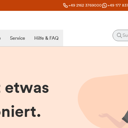
+49 2162 3769000
+49 177 83
e
Service
Hilfe & FAQ
t etwas
niert.