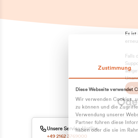
Es is
erneu
Falls
Suppo
Zustimmung
aufge
Unann
Zum
Diese Webseite verwendet C
Z
Oder
Wir verwenden Cookies, um
Kun
zu können und die Zugriff
Verwendung unserer Websi
Partner führen diese Info
ge
Unsere Service-Hotline
haben oder die sie im Ra
+49 2162 3769000