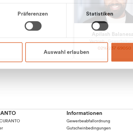
tkunde (inkl. MwSt.)
Präferenzen
Statistiken
tskunde (exkl. MwSt.)
Apilash Balanes
Vertrieb - Gewerbeku
0216 237 69050
Auswahl erlauben
RANTO
Informationen
 CURANTO
Gewerbeabfallordnung
er
Gutscheinbedingungen