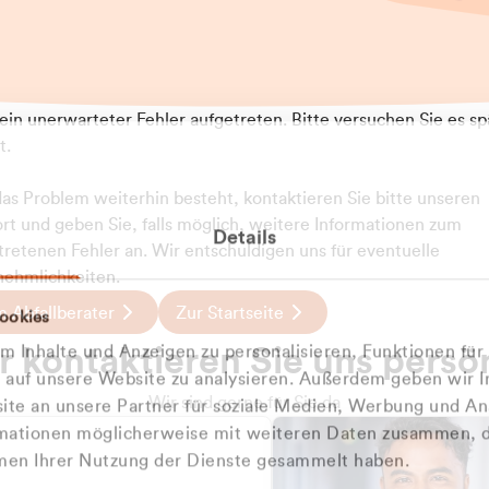
t ein unerwarteter Fehler aufgetreten. Bitte versuchen Sie es sp
t.
 das Problem weiterhin besteht, kontaktieren Sie bitte unseren
rt und geben Sie, falls möglich, weitere Informationen zum
Details
tretenen Fehler an. Wir entschuldigen uns für eventuelle
ehmlichkeiten.
 Abfallberater
Zur Startseite
ookies
u welcher
 kontaktieren Sie uns persö
 Inhalte und Anzeigen zu personalisieren, Funktionen für
dengruppe
e auf unsere Website zu analysieren. Außerdem geben wir I
Wir sind gerne für Sie da
te an unsere Partner für soziale Medien, Werbung und An
rmationen möglicherweise mit weiteren Daten zusammen, di
hören Sie?
hmen Ihrer Nutzung der Dienste gesammelt haben.