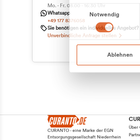
Priva
Mo. - Fr. 08.00 - 16:30 Uhr
Einwilligungsauswahl
Whatsapp
Notwendig
Geschäf
+49 177 8376058
Sie benötigen ein individuelles Angebot?
Unverbindliche Anfrage stellen
Ablehnen
CU
Über
CURANTO - eine Marke der EGN
Partn
Entsorgungsgesellschaft Niederrhein