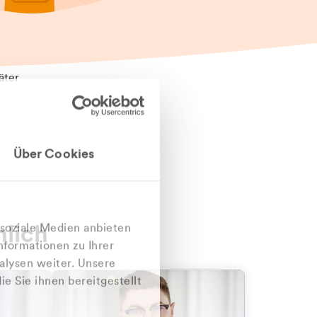
äter
Über Cookies
nlich
 soziale Medien anbieten
nformationen zu Ihrer
alysen weiter. Unsere
e Sie ihnen bereitgestellt