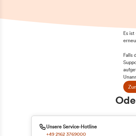
Es is
erneu
Falls
Suppo
aufge
Unann
Zum
Z
Oder
Kun
ge
Unsere Service-Hotline
+49 2162 3769000