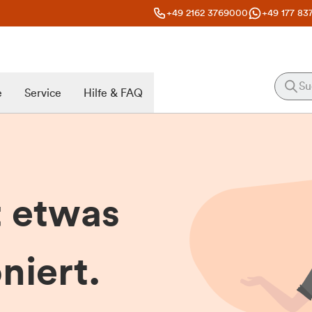
+49 2162 3769000
+49 177 83
e
Service
Hilfe & FAQ
t etwas
niert.