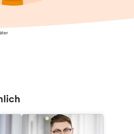
äter
nlich