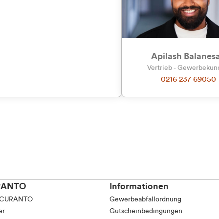
tkunde (inkl. MwSt.)
tskunde (exkl. MwSt.)
Apilash Balanes
Vertrieb - Gewerbeku
0216 237 69050
RANTO
Informationen
 CURANTO
Gewerbeabfallordnung
er
Gutscheinbedingungen