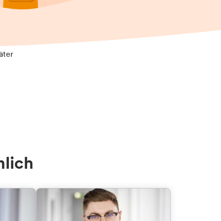
äter
nlich