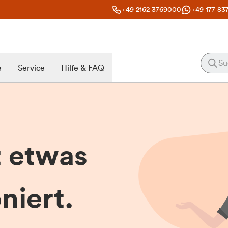
+49 2162 3769000
+49 177 83
e
Service
Hilfe & FAQ
t etwas
niert.