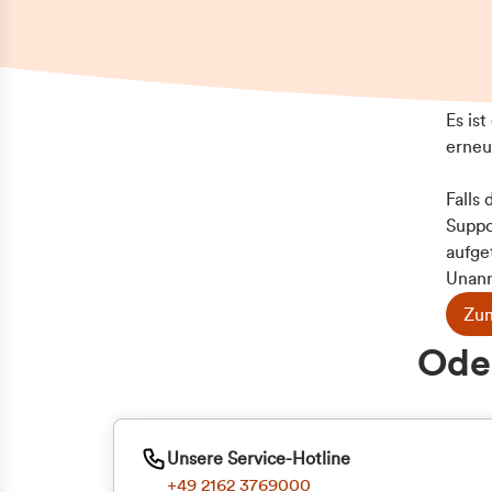
Es is
erneu
Falls
Suppo
aufge
Unann
Zum
Z
Oder
Kun
ge
Unsere Service-Hotline
+49 2162 3769000