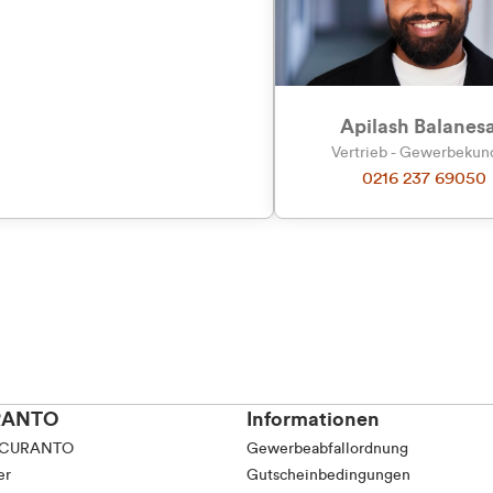
tkunde (inkl. MwSt.)
tskunde (exkl. MwSt.)
Apilash Balanes
Vertrieb - Gewerbeku
0216 237 69050
RANTO
Informationen
 CURANTO
Gewerbeabfallordnung
er
Gutscheinbedingungen