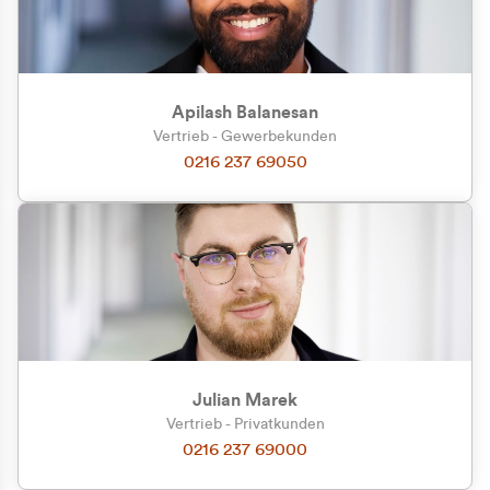
Apilash Balanesan
Vertrieb - Gewerbekunden
Zu welcher Kundengruppe
0216 237 69050
gehören Sie?
Privatkunde (inkl. MwSt.)
Geschäftskunde (exkl. MwSt.)
Julian Marek
Vertrieb - Privatkunden
0216 237 69000