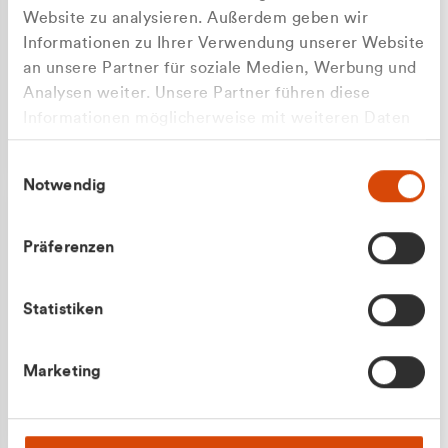
Website zu analysieren. Außerdem geben wir
Informationen zu Ihrer Verwendung unserer Website
an unsere Partner für soziale Medien, Werbung und
Analysen weiter. Unsere Partner führen diese
Apilash Balanesan
Informationen möglicherweise mit weiteren Daten
Vertrieb - Gewerbekunden
Zu welcher Kundengruppe
zusammen, die Sie ihnen bereitgestellt haben oder
0216 237 69050
Einwilligungsauswahl
die sie im Rahmen Ihrer Nutzung der Dienste
gehören Sie?
Notwendig
gesammelt haben.
Privatkunde (inkl. MwSt.)
Präferenzen
Geschäftskunde (exkl. MwSt.)
Statistiken
Julian Marek
Marketing
Vertrieb - Privatkunden
0216 237 69000