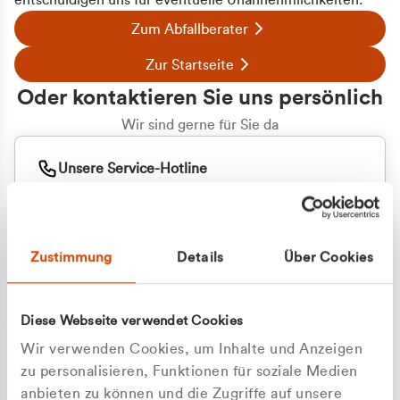
entschuldigen uns für eventuelle Unannehmlichkeiten.
Zum Abfallberater
Zur Startseite
Oder kontaktieren Sie uns persönlich
Wir sind gerne für Sie da
Unsere Service-Hotline
+49 2162 3769000
Mo. - Fr. 08.00 - 16:30 Uhr
Whatsapp
+49 177 8376058
Zustimmung
Details
Über Cookies
Sie benötigen ein individuelles Angebot?
Unverbindliche Anfrage stellen
Diese Webseite verwendet Cookies
Wir verwenden Cookies, um Inhalte und Anzeigen
zu personalisieren, Funktionen für soziale Medien
anbieten zu können und die Zugriffe auf unsere