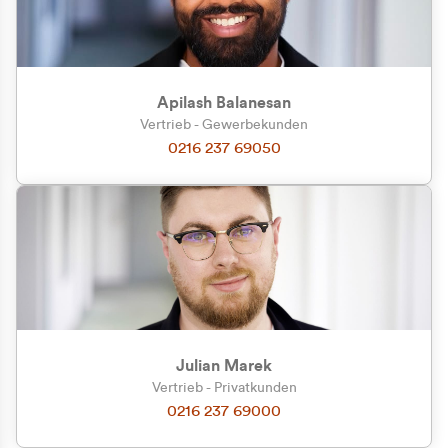
Apilash Balanesan
Vertrieb - Gewerbekunden
Zu welcher Kundengruppe
0216 237 69050
gehören Sie?
Privatkunde (inkl. MwSt.)
Geschäftskunde (exkl. MwSt.)
Julian Marek
Vertrieb - Privatkunden
0216 237 69000