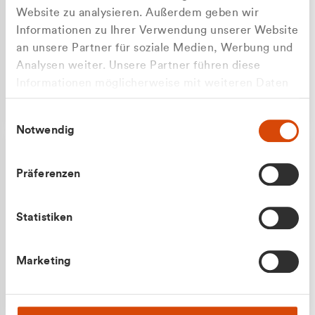
Website zu analysieren. Außerdem geben wir
Informationen zu Ihrer Verwendung unserer Website
an unsere Partner für soziale Medien, Werbung und
Analysen weiter. Unsere Partner führen diese
Apilash Balanesan
Informationen möglicherweise mit weiteren Daten
Vertrieb - Gewerbekunden
Zu welcher Kundengruppe
zusammen, die Sie ihnen bereitgestellt haben oder
0216 237 69050
Einwilligungsauswahl
die sie im Rahmen Ihrer Nutzung der Dienste
gehören Sie?
Notwendig
gesammelt haben.
Privatkunde (inkl. MwSt.)
Präferenzen
Geschäftskunde (exkl. MwSt.)
Statistiken
Julian Marek
Marketing
Vertrieb - Privatkunden
0216 237 69000