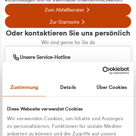
entschuldigen uns für eventuelle Unannehmlichkeiten.
Zum Abfallberater
Zur Startseite
Oder kontaktieren Sie uns persönlich
Wir sind gerne für Sie da
Unsere Service-Hotline
+49 2162 3769000
Mo. - Fr. 08.00 - 16:30 Uhr
Whatsapp
+49 177 8376058
Zustimmung
Details
Über Cookies
Sie benötigen ein individuelles Angebot?
Unverbindliche Anfrage stellen
Diese Webseite verwendet Cookies
Wir verwenden Cookies, um Inhalte und Anzeigen
zu personalisieren, Funktionen für soziale Medien
anbieten zu können und die Zugriffe auf unsere