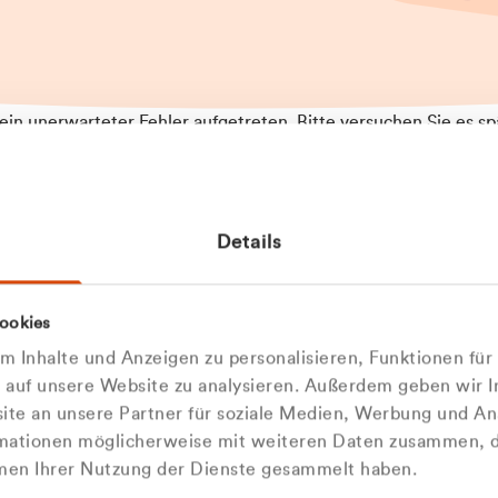
t ein unerwarteter Fehler aufgetreten. Bitte versuchen Sie es sp
t.
 das Problem weiterhin besteht, kontaktieren Sie bitte unseren
rt und geben Sie, falls möglich, weitere Informationen zum
Details
tretenen Fehler an. Wir entschuldigen uns für eventuelle
ehmlichkeiten.
 Abfallberater
Zur Startseite
ookies
 kontaktieren Sie uns persö
 Inhalte und Anzeigen zu personalisieren, Funktionen für
e auf unsere Website zu analysieren. Außerdem geben wir I
Wir sind gerne für Sie da
te an unsere Partner für soziale Medien, Werbung und An
rmationen möglicherweise mit weiteren Daten zusammen, di
hmen Ihrer Nutzung der Dienste gesammelt haben.