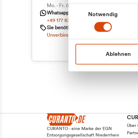
Mo. - Fr. 08.00 - 16:30 Uhr
Einwilligungsauswahl
Whatsapp
Notwendig
+49 177 8376058
Sie benötigen ein individuelles Angebot?
Unverbindliche Anfrage stellen
Ablehnen
CU
Über
CURANTO - eine Marke der EGN
Partn
Entsorgungsgesellschaft Niederrhein