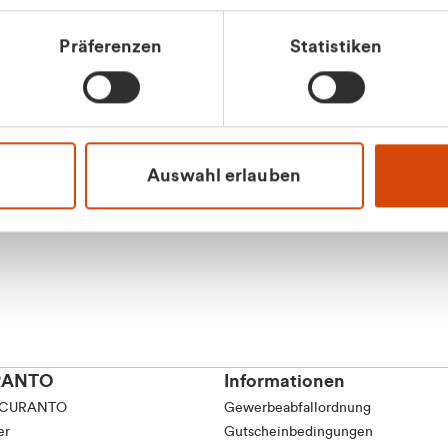
Präferenzen
Statistiken
Apilash Balanes
Vertrieb - Gewerbeku
0216 237 69050
Auswahl erlauben
RANTO
Informationen
 CURANTO
Gewerbeabfallordnung
er
Gutscheinbedingungen