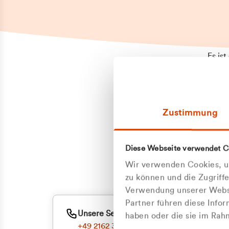
Es is
erneu
Falls
Suppo
Zustimmung
aufge
Unann
Zum
Diese Webseite verwendet C
Oder
Wir verwenden Cookies, um
zu können und die Zugriff
Verwendung unserer Websi
Partner führen diese Info
Unsere Service-Hotline
haben oder die sie im Ra
+49 2162 3769000