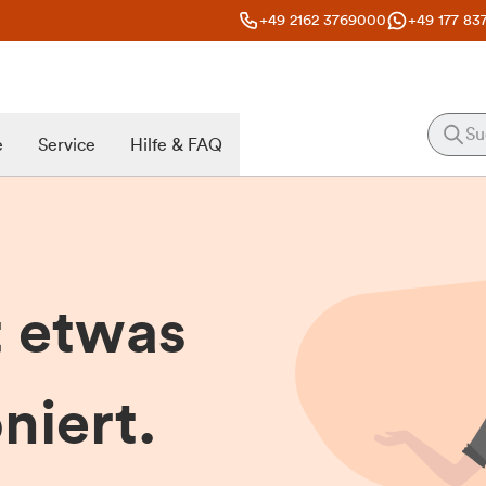
+49 2162 3769000
+49 177 83
e
Service
Hilfe & FAQ
t etwas
niert.