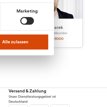
Marketing
an
Julian Marek
nden
Vertrieb - Privatkunden
0216 237 69000
Alle zulassen
Versand & Zahlung
Unser Dienstleistungsgebiet ist
Deutschland.