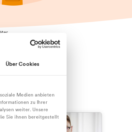
äter
Über Cookies
nlich
 soziale Medien anbieten
nformationen zu Ihrer
alysen weiter. Unsere
e Sie ihnen bereitgestellt