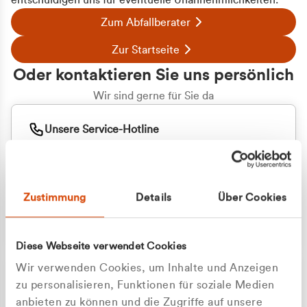
entschuldigen uns für eventuelle Unannehmlichkeiten.
Zum Abfallberater
Zur Startseite
Oder kontaktieren Sie uns persönlich
Wir sind gerne für Sie da
Unsere Service-Hotline
+49 2162 3769000
Mo. - Fr. 08.00 - 16:30 Uhr
Whatsapp
+49 177 8376058
Zustimmung
Details
Über Cookies
Sie benötigen ein individuelles Angebot?
Unverbindliche Anfrage stellen
Diese Webseite verwendet Cookies
Wir verwenden Cookies, um Inhalte und Anzeigen
zu personalisieren, Funktionen für soziale Medien
anbieten zu können und die Zugriffe auf unsere