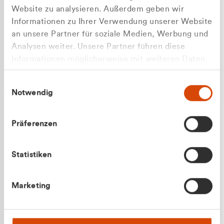
Website zu analysieren. Außerdem geben wir
Informationen zu Ihrer Verwendung unserer Website
an unsere Partner für soziale Medien, Werbung und
Analysen weiter. Unsere Partner führen diese
Apilash Balanesan
Informationen möglicherweise mit weiteren Daten
Vertrieb - Gewerbekunden
Zu welcher Kundengruppe
zusammen, die Sie ihnen bereitgestellt haben oder
0216 237 69050
Einwilligungsauswahl
die sie im Rahmen Ihrer Nutzung der Dienste
gehören Sie?
Notwendig
gesammelt haben.
Privatkunde (inkl. MwSt.)
Präferenzen
Geschäftskunde (exkl. MwSt.)
Statistiken
Julian Marek
Marketing
Vertrieb - Privatkunden
0216 237 69000