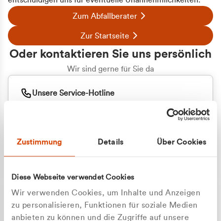
entschuldigen uns für eventuelle Unannehmlichkeiten.
Zum Abfallberater
Zur Startseite
Oder kontaktieren Sie uns persönlich
Wir sind gerne für Sie da
Unsere Service-Hotline
+49 2162 3769000
Mo. - Fr. 08.00 - 16:30 Uhr
Whatsapp
+49 177 8376058
Zustimmung
Details
Über Cookies
Sie benötigen ein individuelles Angebot?
Unverbindliche Anfrage stellen
Diese Webseite verwendet Cookies
Wir verwenden Cookies, um Inhalte und Anzeigen
zu personalisieren, Funktionen für soziale Medien
anbieten zu können und die Zugriffe auf unsere