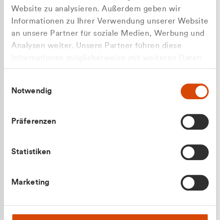
Website zu analysieren. Außerdem geben wir
Informationen zu Ihrer Verwendung unserer Website
an unsere Partner für soziale Medien, Werbung und
Analysen weiter. Unsere Partner führen diese
Apilash Balanesan
Informationen möglicherweise mit weiteren Daten
Vertrieb - Gewerbekunden
Zu welcher Kundengruppe
zusammen, die Sie ihnen bereitgestellt haben oder
0216 237 69050
Einwilligungsauswahl
die sie im Rahmen Ihrer Nutzung der Dienste
gehören Sie?
Notwendig
gesammelt haben.
Privatkunde (inkl. MwSt.)
Präferenzen
Geschäftskunde (exkl. MwSt.)
Statistiken
Julian Marek
Marketing
Vertrieb - Privatkunden
0216 237 69000