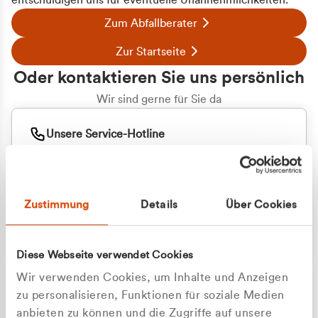
entschuldigen uns für eventuelle Unannehmlichkeiten.
Zum Abfallberater
Zur Startseite
Oder kontaktieren Sie uns persönlich
Wir sind gerne für Sie da
Unsere Service-Hotline
+49 2162 3769000
Mo. - Fr. 08.00 - 16:30 Uhr
Whatsapp
+49 177 8376058
Zustimmung
Details
Über Cookies
Sie benötigen ein individuelles Angebot?
Unverbindliche Anfrage stellen
Diese Webseite verwendet Cookies
Wir verwenden Cookies, um Inhalte und Anzeigen
zu personalisieren, Funktionen für soziale Medien
anbieten zu können und die Zugriffe auf unsere