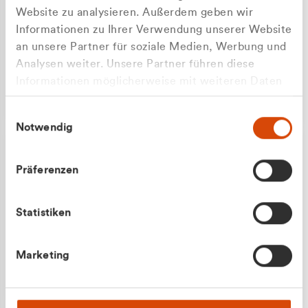
Website zu analysieren. Außerdem geben wir
Informationen zu Ihrer Verwendung unserer Website
an unsere Partner für soziale Medien, Werbung und
Analysen weiter. Unsere Partner führen diese
Apilash Balanesan
Informationen möglicherweise mit weiteren Daten
Vertrieb - Gewerbekunden
Zu welcher Kundengruppe
zusammen, die Sie ihnen bereitgestellt haben oder
0216 237 69050
Einwilligungsauswahl
die sie im Rahmen Ihrer Nutzung der Dienste
gehören Sie?
Notwendig
gesammelt haben.
Privatkunde (inkl. MwSt.)
Präferenzen
Geschäftskunde (exkl. MwSt.)
Statistiken
Julian Marek
Marketing
Vertrieb - Privatkunden
0216 237 69000