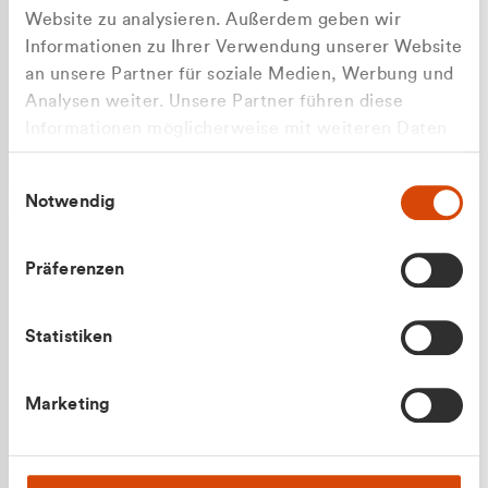
Website zu analysieren. Außerdem geben wir
Informationen zu Ihrer Verwendung unserer Website
an unsere Partner für soziale Medien, Werbung und
Analysen weiter. Unsere Partner führen diese
Apilash Balanesan
Informationen möglicherweise mit weiteren Daten
Vertrieb - Gewerbekunden
zusammen, die Sie ihnen bereitgestellt haben oder
0216 237 69050
Einwilligungsauswahl
die sie im Rahmen Ihrer Nutzung der Dienste
Notwendig
gesammelt haben.
Präferenzen
Statistiken
Julian Marek
Marketing
Vertrieb - Privatkunden
0216 237 69000