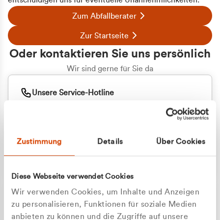
entschuldigen uns für eventuelle Unannehmlichkeiten.
Zum Abfallberater
Zur Startseite
Oder kontaktieren Sie uns persönlich
Wir sind gerne für Sie da
Unsere Service-Hotline
+49 2162 3769000
Mo. - Fr. 08.00 - 16:30 Uhr
Whatsapp
+49 177 8376058
Zustimmung
Details
Über Cookies
Sie benötigen ein individuelles Angebot?
Unverbindliche Anfrage stellen
Diese Webseite verwendet Cookies
Wir verwenden Cookies, um Inhalte und Anzeigen
zu personalisieren, Funktionen für soziale Medien
anbieten zu können und die Zugriffe auf unsere