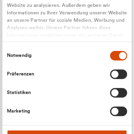
Website zu analysieren. Außerdem geben wir
Informationen zu Ihrer Verwendung unserer Website
an unsere Partner für soziale Medien, Werbung und
Analysen weiter. Unsere Partner führen diese
Apilash Balanesan
Informationen möglicherweise mit weiteren Daten
Vertrieb - Gewerbekunden
zusammen, die Sie ihnen bereitgestellt haben oder
0216 237 69050
Einwilligungsauswahl
die sie im Rahmen Ihrer Nutzung der Dienste
Notwendig
gesammelt haben.
Präferenzen
Statistiken
Julian Marek
Marketing
Vertrieb - Privatkunden
0216 237 69000