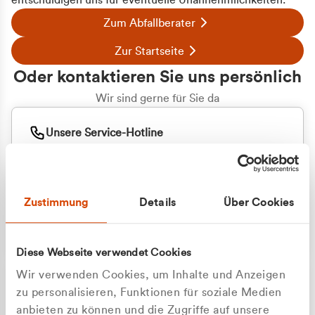
entschuldigen uns für eventuelle Unannehmlichkeiten.
Zum Abfallberater
Zur Startseite
Oder kontaktieren Sie uns persönlich
Wir sind gerne für Sie da
Unsere Service-Hotline
+49 2162 3769000
Mo. - Fr. 08.00 - 16:30 Uhr
Whatsapp
+49 177 8376058
Zustimmung
Details
Über Cookies
Sie benötigen ein individuelles Angebot?
Unverbindliche Anfrage stellen
Diese Webseite verwendet Cookies
Wir verwenden Cookies, um Inhalte und Anzeigen
zu personalisieren, Funktionen für soziale Medien
anbieten zu können und die Zugriffe auf unsere