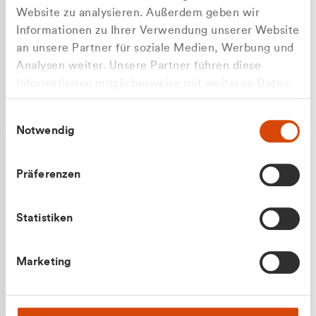
Website zu analysieren. Außerdem geben wir
Informationen zu Ihrer Verwendung unserer Website
an unsere Partner für soziale Medien, Werbung und
Analysen weiter. Unsere Partner führen diese
Apilash Balanesan
Informationen möglicherweise mit weiteren Daten
Vertrieb - Gewerbekunden
Zu welcher Kundengruppe
zusammen, die Sie ihnen bereitgestellt haben oder
0216 237 69050
Einwilligungsauswahl
die sie im Rahmen Ihrer Nutzung der Dienste
gehören Sie?
Notwendig
gesammelt haben.
Privatkunde (inkl. MwSt.)
Präferenzen
Geschäftskunde (exkl. MwSt.)
Statistiken
Julian Marek
Marketing
Vertrieb - Privatkunden
0216 237 69000