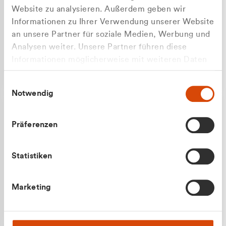
Website zu analysieren. Außerdem geben wir
Informationen zu Ihrer Verwendung unserer Website
an unsere Partner für soziale Medien, Werbung und
Analysen weiter. Unsere Partner führen diese
Apilash Balanesan
Informationen möglicherweise mit weiteren Daten
Vertrieb - Gewerbekunden
Zu welcher Kundengruppe
zusammen, die Sie ihnen bereitgestellt haben oder
0216 237 69050
Einwilligungsauswahl
die sie im Rahmen Ihrer Nutzung der Dienste
gehören Sie?
Notwendig
gesammelt haben.
Privatkunde (inkl. MwSt.)
Präferenzen
Geschäftskunde (exkl. MwSt.)
Statistiken
Julian Marek
Marketing
Vertrieb - Privatkunden
0216 237 69000