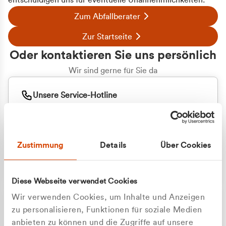
entschuldigen uns für eventuelle Unannehmlichkeiten.
Zum Abfallberater
Zur Startseite
Oder kontaktieren Sie uns persönlich
Wir sind gerne für Sie da
Unsere Service-Hotline
+49 2162 3769000
Mo. - Fr. 08.00 - 16:30 Uhr
Whatsapp
+49 177 8376058
Zustimmung
Details
Über Cookies
Sie benötigen ein individuelles Angebot?
Unverbindliche Anfrage stellen
Diese Webseite verwendet Cookies
Wir verwenden Cookies, um Inhalte und Anzeigen
zu personalisieren, Funktionen für soziale Medien
anbieten zu können und die Zugriffe auf unsere