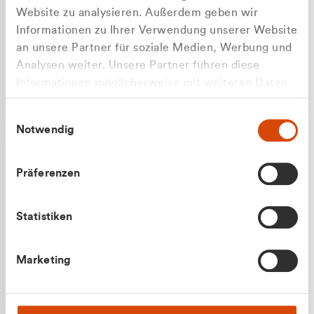
Website zu analysieren. Außerdem geben wir
Informationen zu Ihrer Verwendung unserer Website
an unsere Partner für soziale Medien, Werbung und
Analysen weiter. Unsere Partner führen diese
Apilash Balanesan
Informationen möglicherweise mit weiteren Daten
Vertrieb - Gewerbekunden
zusammen, die Sie ihnen bereitgestellt haben oder
0216 237 69050
Einwilligungsauswahl
die sie im Rahmen Ihrer Nutzung der Dienste
Notwendig
gesammelt haben.
Präferenzen
Statistiken
Julian Marek
Marketing
Vertrieb - Privatkunden
0216 237 69000