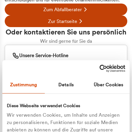
entschuldigen uns für eventuelle Unannehmlichkeiten.
Zum Abfallberater
Zur Startseite
Oder kontaktieren Sie uns persönlich
Wir sind gerne für Sie da
Unsere Service-Hotline
+49 2162 3769000
Mo. - Fr. 08.00 - 16:30 Uhr
Whatsapp
+49 177 8376058
Zustimmung
Details
Über Cookies
Sie benötigen ein individuelles Angebot?
Unverbindliche Anfrage stellen
Diese Webseite verwendet Cookies
Wir verwenden Cookies, um Inhalte und Anzeigen
zu personalisieren, Funktionen für soziale Medien
anbieten zu können und die Zugriffe auf unsere