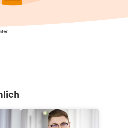
äter
nlich