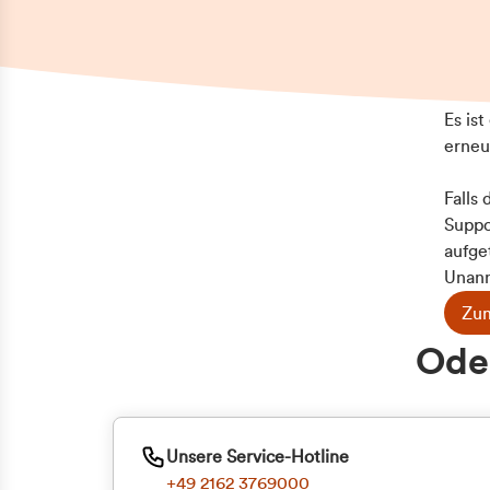
Es is
erneu
Falls
Suppo
aufge
Unann
Zum
Oder
Unsere Service-Hotline
+49 2162 3769000