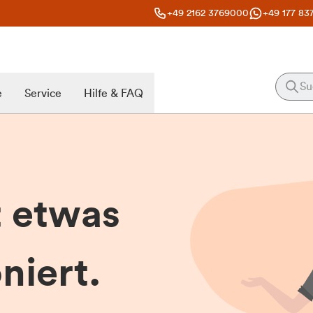
+49 2162 3769000
+49 177 83
e
Service
Hilfe & FAQ
t etwas
niert.